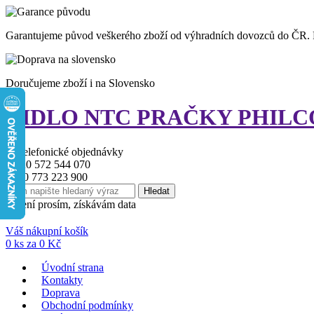
Garantujeme původ veškerého zboží od výhradních dovozců do ČR.
Doručujeme zboží i na Slovensko
ČIDLO NTC PRAČKY PHILCO - te
+ 420 572 544 070
+420 773 223 900
strpení prosím, získávám data
Váš nákupní košík
0
ks za
0
Kč
Úvodní strana
Kontakty
Doprava
Obchodní podmínky