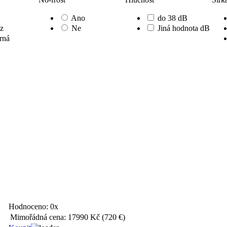
Ano
do 38 dB
z
Ne
Jiná hodnota dB
brná
Hodnoceno:
0x
Mimořádná cena:
17990 Kč
(720 €)