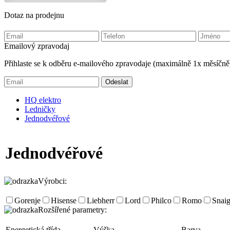
Dotaz na prodejnu
Emailový zpravodaj
Přihlaste se k odběru e-mailového zpravodaje (maximálně 1x měsíčně
HQ
elektro
Ledničky
Jednodvéřové
Jednodvéřové
Výrobci:
Gorenje
Hisense
Liebherr
Lord
Philco
Romo
Snai
Rozšířené parametry:
Energetická třída
Výška
Barva