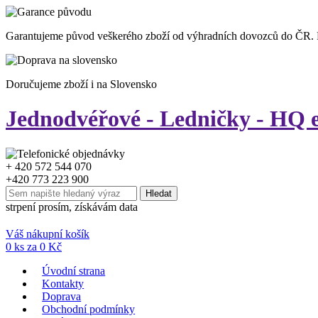
Garantujeme původ veškerého zboží od výhradních dovozců do ČR.
Doručujeme zboží i na Slovensko
Jednodvéřové - Ledničky - HQ e
+ 420 572 544 070
+420 773 223 900
strpení prosím, získávám data
Váš nákupní košík
0
ks za
0
Kč
Úvodní strana
Kontakty
Doprava
Obchodní podmínky