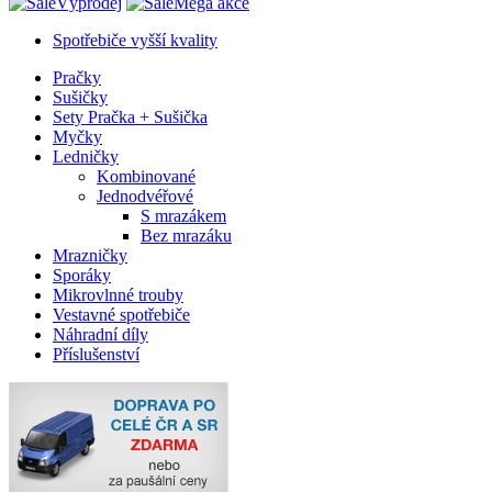
Výprodej
Mega akce
Spotřebiče vyšší kvality
Pračky
Sušičky
Sety Pračka + Sušička
Myčky
Ledničky
Kombinované
Jednodvéřové
S mrazákem
Bez mrazáku
Mrazničky
Sporáky
Mikrovlnné trouby
Vestavné spotřebiče
Náhradní díly
Příslušenství