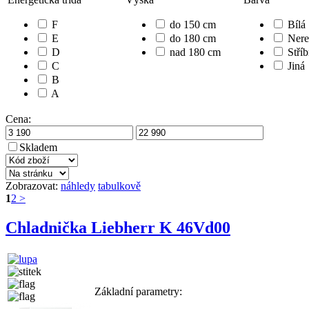
F
do 150 cm
Bílá
E
do 180 cm
Nere
D
nad 180 cm
Stří
C
Jiná
B
A
Cena:
Skladem
Zobrazovat:
náhledy
tabulkově
1
2
>
Chladnička Liebherr K 46Vd00
Základní parametry: