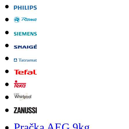
Pračka AEG 9kg