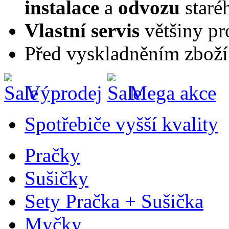
instalace
a
odvozu
staré
Vlastní servis
většiny pr
Před vyskladněním zboží
Výprodej
Mega akce
Spotřebiče vyšší kvality
Pračky
Sušičky
Sety Pračka + Sušička
Myčky