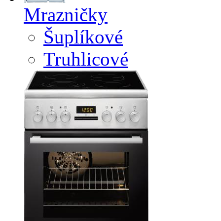
Mrazničky
Šuplíkové
Truhlicové