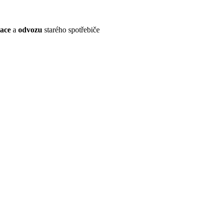
lace
a
odvozu
starého spotřebiče