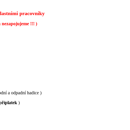
vlastními pracovníky
 nezapojujeme !!! )
odní a odpadní hadice )
příplatek
)