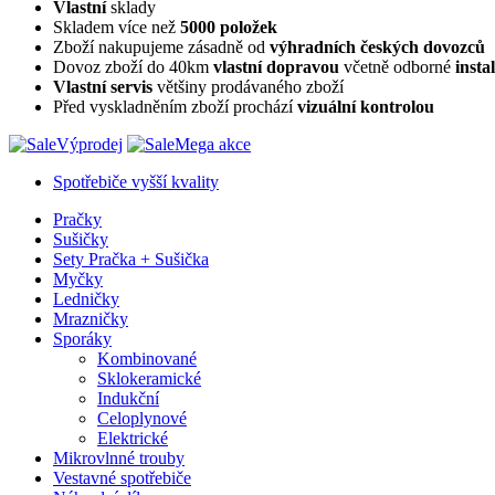
Vlastní
sklady
Skladem více než
5000 položek
Zboží nakupujeme zásadně od
výhradních českých dovozců
Dovoz zboží do 40km
vlastní dopravou
včetně odborné
insta
Vlastní servis
většiny prodávaného zboží
Před vyskladněním zboží prochází
vizuální kontrolou
Výprodej
Mega akce
Spotřebiče vyšší kvality
Pračky
Sušičky
Sety Pračka + Sušička
Myčky
Ledničky
Mrazničky
Sporáky
Kombinované
Sklokeramické
Indukční
Celoplynové
Elektrické
Mikrovlnné trouby
Vestavné spotřebiče