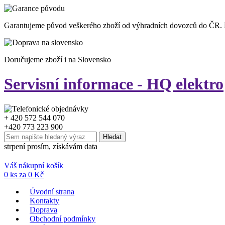
Garantujeme původ veškerého zboží od výhradních dovozců do ČR.
Doručujeme zboží i na Slovensko
Servisní informace - HQ elektro
+ 420 572 544 070
+420 773 223 900
strpení prosím, získávám data
Váš nákupní košík
0
ks za
0
Kč
Úvodní strana
Kontakty
Doprava
Obchodní podmínky