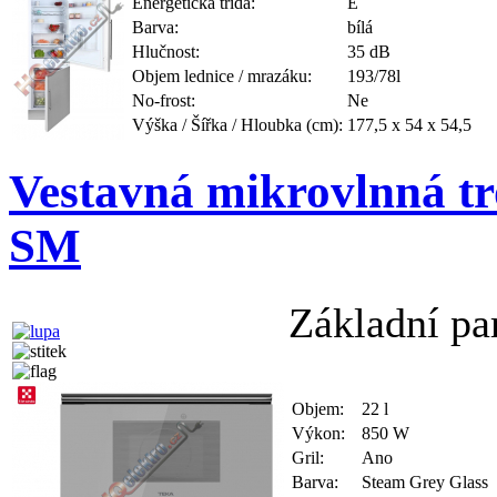
Energetická třída:
E
Barva:
bílá
Hlučnost:
35 dB
Objem lednice / mrazáku:
193/78l
No-frost:
Ne
Výška / Šířka / Hloubka (cm):
177,5 x 54 x 54,5
Vestavná mikrovlnná t
SM
Základní pa
Objem:
22 l
Výkon:
850 W
Gril:
Ano
Barva:
Steam Grey Glass