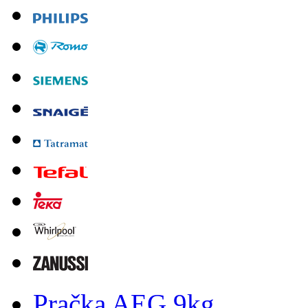
Pračka AEG 9kg