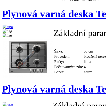
Plynová varná deska 
Základní para
Šířka:
58 cm
Provedení:
broušená nere
Rošty:
litina
Počet varných zón:
4
Barva:
nerez
Plynová varná deska 
Základní para