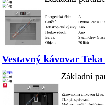
Energetická třída:
A
Čištění:
HydroClean® P
Teleskopické výsuvy:
Ano
Horkovzduch:
Ano
Barva:
Steam Grey Glass
Objem:
70 litrů
Vestavný kávovar Tek
Základní pa
Zásovník na zrnkovou kávu:
Tlak při spařování:
Možnost použití mleté kávy: