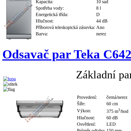
Kapacita:
10 sad
Spotřeba vody:
8 l
Energetická třída:
D
Hlučnost:
44 dB
Příborová teleskopická zásuvka:
Ano
Barva:
nerez
Odsavač par Teka C64
Základní pa
Provedení:
černá/nerez
Šíře:
60 cm
3
Výkon:
375 m
/hod
Hlučnost:
60 dB
Osvětlení:
LED
Průměr odtahu:
150 mm