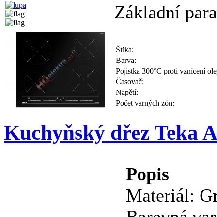
Základní par
Šířka:
Barva:
Pojistka 300°C proti vznícení ole
Časovač:
Napětí:
Počet varných zón:
Kuchyňský dřez Teka As
Popis
Materiál: Gr
Barevná var