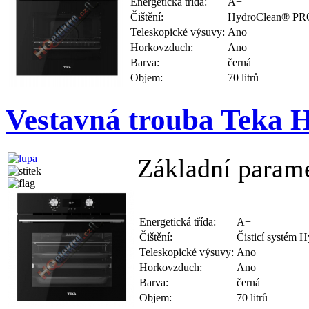
Energetická třída:
A+
Čištění:
HydroClean® PR
Teleskopické výsuvy:
Ano
Horkovzduch:
Ano
Barva:
černá
Objem:
70 litrů
Vestavná trouba Teka
Základní parame
Energetická třída:
A+
Čištění:
Čisticí systém
Teleskopické výsuvy:
Ano
Horkovzduch:
Ano
Barva:
černá
Objem:
70 litrů