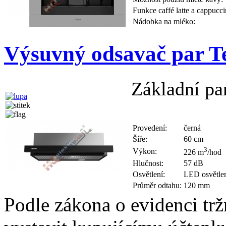
Funkce caffé latte a cappucci
Nádobka na mléko:
Výsuvný odsavač par 
Základní pa
Provedení:
černá
Šíře:
60 cm
3
Výkon:
226 m
/hod
Hlučnost:
57 dB
Osvětlení:
LED osvětlen
Průměr odtahu:
120 mm
Podle zákona o evidenci trž