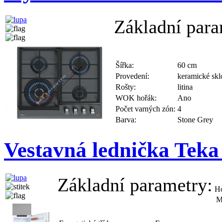
Základní para
Šířka:
60 cm
Provedení:
keramické skl
Rošty:
litina
WOK hořák:
Ano
Počet varných zón:
4
Barva:
Stone Grey
Vestavná lednička Tek
Základní parametry:
H
M