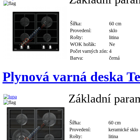
Šířka:
60 cm
Provedení:
sklo
Rošty:
litina
WOK hořák:
Ne
Počet varných zón:
4
Barva:
černá
Plynová varná deska 
Základní para
Šířka:
60 cm
Provedení:
keramické sklo
Rošty:
litina