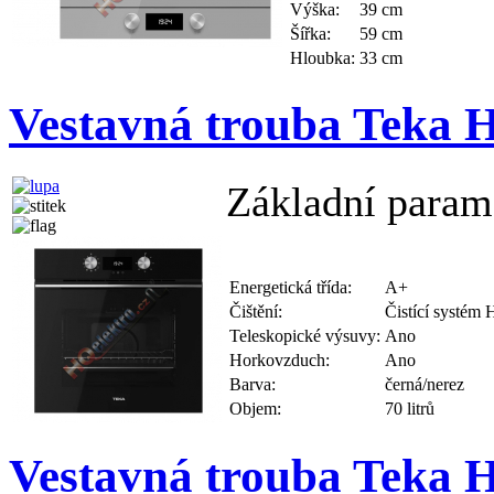
Výška:
39 cm
Šířka:
59 cm
Hloubka:
33 cm
Vestavná trouba Teka
Základní param
Energetická třída:
A+
Čištění:
Čistící systé
Teleskopické výsuvy:
Ano
Horkovzduch:
Ano
Barva:
černá/nerez
Objem:
70 litrů
Vestavná trouba Teka 