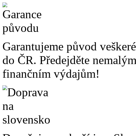
Garantujeme původ veškeré
do ČR. Předejděte nemalý
finančním výdajům!