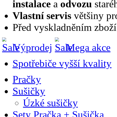
instalace
a
odvozu
staré
Vlastní servis
většiny pr
Před vyskladněním zboží
Výprodej
Mega akce
Spotřebiče vyšší kvality
Pračky
Sušičky
Úzké sušičky
Sety Pračka + Sušička