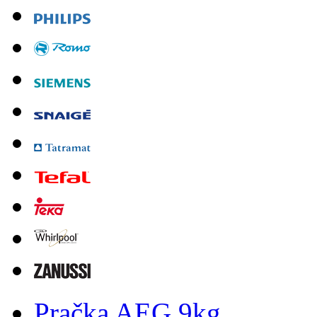
Pračka AEG 9kg