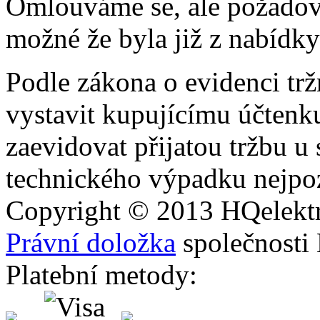
Omlouváme se, ale požadova
možné že byla již z nabídky
Podle zákona o evidenci trž
vystavit kupujícímu účtenk
zaevidovat přijatou tržbu u
technického výpadku nejpoz
Copyright © 2013
HQ
elekt
Právní doložka
společnosti
Platební metody: