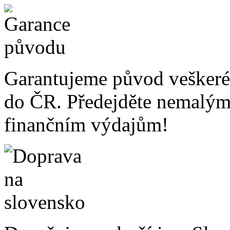
Garantujeme původ veškeré
do ČR. Předejděte nemalý
finančním výdajům!