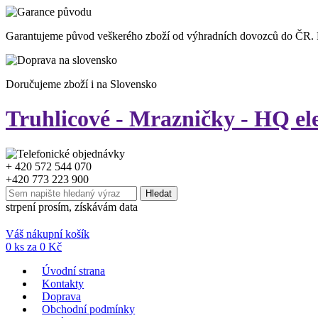
Garantujeme původ veškerého zboží od výhradních dovozců do ČR.
Doručujeme zboží i na Slovensko
Truhlicové - Mrazničky - HQ el
+ 420 572 544 070
+420 773 223 900
strpení prosím, získávám data
Váš nákupní košík
0
ks za
0
Kč
Úvodní strana
Kontakty
Doprava
Obchodní podmínky