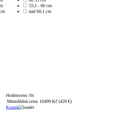
cm
55,1 - 60 cm
 cm
nad 60,1 cm
Hodnoceno:
0x
Mimořádná cena:
10499 Kč
(420 €)
Koupit