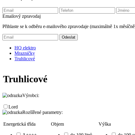
Emailový zpravodaj
Přihlaste se k odběru e-mailového zpravodaje (maximálně 1x měsíčně
HQ
elektro
Mrazničky
Truhlicové
Truhlicové
Výrobci:
Lord
Rozšířené parametry:
Energetická třída
Objem
Výška
A++++
do 100 litrů
do 100 