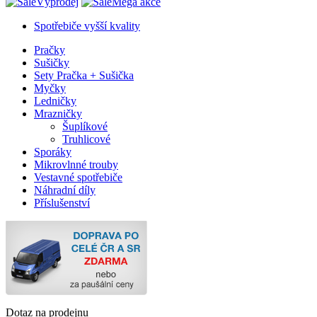
Výprodej
Mega akce
Spotřebiče vyšší kvality
Pračky
Sušičky
Sety Pračka + Sušička
Myčky
Ledničky
Mrazničky
Šuplíkové
Truhlicové
Sporáky
Mikrovlnné trouby
Vestavné spotřebiče
Náhradní díly
Příslušenství
Dotaz na prodejnu