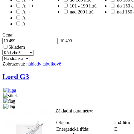
A+++
101 - 199 litrů
do 150 
A++
nad 200 litrů
nad 150
A+
A
Cena:
Skladem
Zobrazovat:
náhledy
tabulkově
Lord G3
Základní parametry:
Objem:
254 litrů
Energetická třída:
E