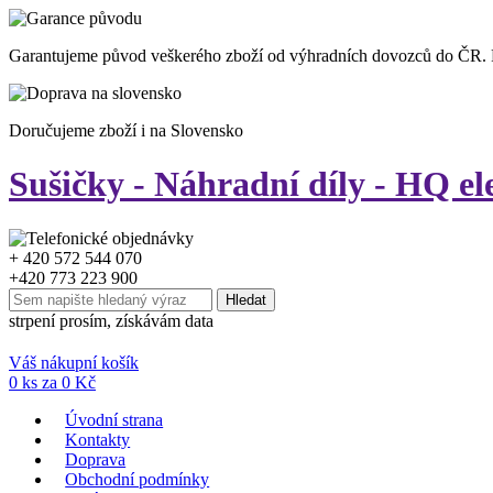
Garantujeme původ veškerého zboží od výhradních dovozců do ČR.
Doručujeme zboží i na Slovensko
Sušičky - Náhradní díly - HQ el
+ 420 572 544 070
+420 773 223 900
strpení prosím, získávám data
Váš nákupní košík
0
ks za
0
Kč
Úvodní strana
Kontakty
Doprava
Obchodní podmínky