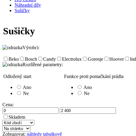
Náhradní díly
Sušičky
Sušičky
Výrobci:
Beko
Bosch
Candy
Electrolux
Gorenje
Hoover
Ind
Rozšířené parametry:
Odložený start
Funkce proti pomačkání prádla
Ano
Ano
Ne
Ne
Cena:
Skladem
Zobrazovat:
náhledy
tabulkově