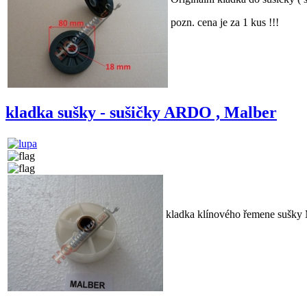
pozn. cena je za 1 kus !!!
kladka sušky - sušičky ARDO , Malber
kladka klínového řemene su