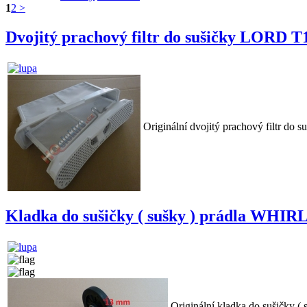
1
2
>
Dvojitý prachový filtr do sušičky LORD T
Originální dvojitý prachový filtr do
Kladka do sušičky ( sušky ) prádla WHI
Originální kladka do sušičky