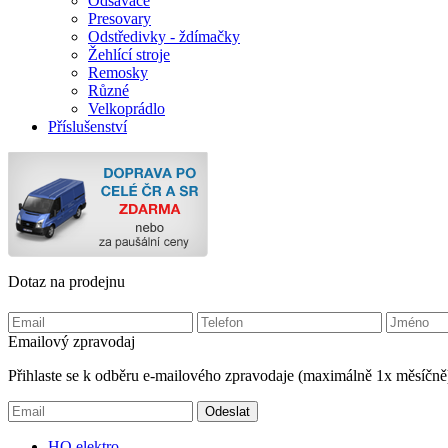
Odsavače
Presovary
Odstředivky - ždímačky
Žehlící stroje
Remosky
Různé
Velkoprádlo
Příslušenství
Dotaz na prodejnu
Emailový zpravodaj
Přihlaste se k odběru e-mailového zpravodaje (maximálně 1x měsíčně
HQ
elektro