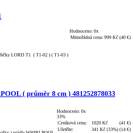
1
Hodnoceno:
0x
Mimořádná cena:
999 Kč
(40 €)
 sušičky LORD T1 ( T1-02 ) ( T1-03 )
RLPOOL ( průměr 8 cm ) 481252878033
Hodnoceno:
0x
33%
Ceníková cena:
1020 Kč
(41 €)
Ušetříte:
341 Kč (33%)
(14 €)
 ( sušky ) prádla WHIRLPOOL