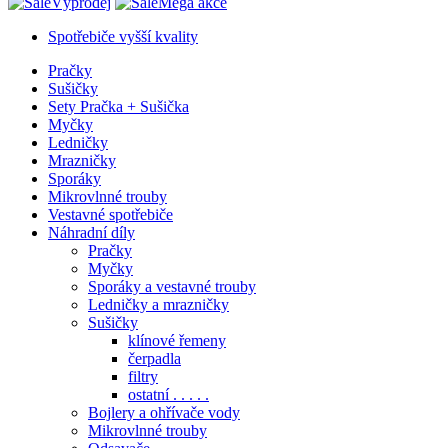
Výprodej
Mega akce
Spotřebiče vyšší kvality
Pračky
Sušičky
Sety Pračka + Sušička
Myčky
Ledničky
Mrazničky
Sporáky
Mikrovlnné trouby
Vestavné spotřebiče
Náhradní díly
Pračky
Myčky
Sporáky a vestavné trouby
Ledničky a mrazničky
Sušičky
klínové řemeny
čerpadla
filtry
ostatní . . . . .
Bojlery a ohřívače vody
Mikrovlnné trouby