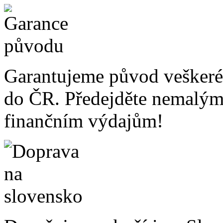
Garantujeme původ veškeré
do ČR. Předejděte nemalý
finančním výdajům!