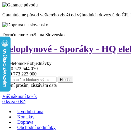
Garantujeme původ veškerého zboží od výhradních dovozců do ČR.
Doručujeme zboží i na Slovensko
Celoplynové - Sporáky - HQ ele
+ 420 572 544 070
+420 773 223 900
strpení prosím, získávám data
Váš nákupní košík
0
ks za
0
Kč
Úvodní strana
Kontakty
Doprava
Obchodní podmínky