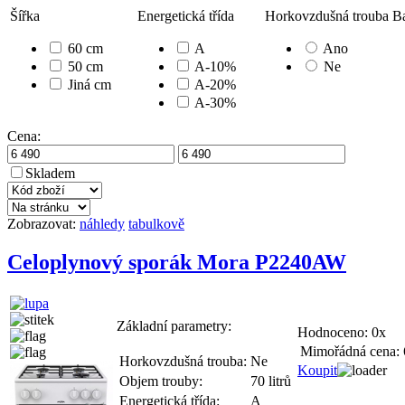
Šířka
Energetická třída
Horkovzdušná trouba
B
60 cm
A
Ano
50 cm
A-10%
Ne
Jiná cm
A-20%
A-30%
Cena:
Skladem
Zobrazovat:
náhledy
tabulkově
Celoplynový sporák Mora P2240AW
Základní parametry:
Hodnoceno:
0x
Mimořádná cena:
Horkovzdušná trouba:
Ne
Koupit
Objem trouby:
70 litrů
Energetická třída:
A