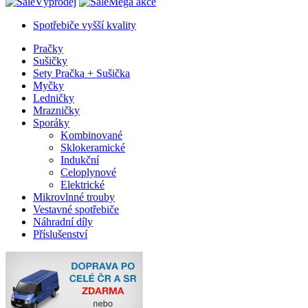
Výprodej
Mega akce
Spotřebiče vyšší kvality
Pračky
Sušičky
Sety Pračka + Sušička
Myčky
Ledničky
Mrazničky
Sporáky
Kombinované
Sklokeramické
Indukční
Celoplynové
Elektrické
Mikrovlnné trouby
Vestavné spotřebiče
Náhradní díly
Příslušenství