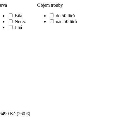
arva
Objem trouby
Bílá
do 50 litrů
Nerez
nad 50 litrů
Jiná
6490 Kč
(260 €)