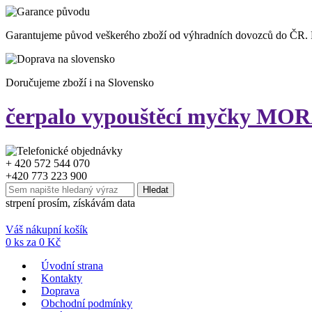
Garantujeme původ veškerého zboží od výhradních dovozců do ČR.
Doručujeme zboží i na Slovensko
čerpalo vypouštěcí myčky MORA
+ 420 572 544 070
+420 773 223 900
strpení prosím, získávám data
Váš nákupní košík
0
ks za
0
Kč
Úvodní strana
Kontakty
Doprava
Obchodní podmínky