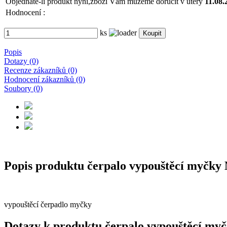
Objednáte-li produkt nyní,
zboží Vám můžeme doručit v úterý
11.08.
Hodnocení :
ks
Popis
Dotazy (0)
Recenze zákazníků (0)
Hodnocení zákazníků (0)
Soubory (0)
Popis produktu čerpalo vypouštěcí myč
vypouštěcí čerpadlo myčky
Dotazy k produktu čerpalo vypouštěcí 