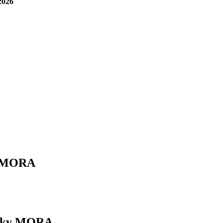
2026
ky MORA
myčky MORA