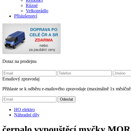
Remosky
Různé
Velkoprádlo
Příslušenství
Dotaz na prodejnu
Emailový zpravodaj
Přihlaste se k odběru e-mailového zpravodaje (maximálně 1x měsíčně
HQ
elektro
Náhradní díly
čerpalo vypouštěcí myčky MO