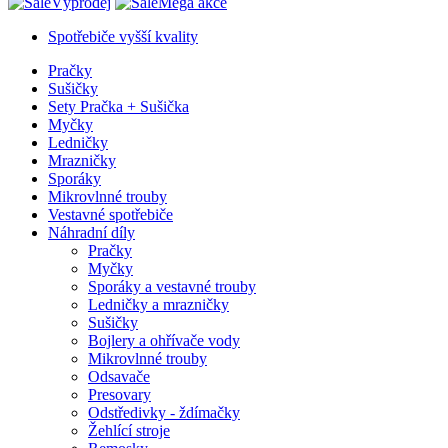
Výprodej
Mega akce
Spotřebiče vyšší kvality
Pračky
Sušičky
Sety Pračka + Sušička
Myčky
Ledničky
Mrazničky
Sporáky
Mikrovlnné trouby
Vestavné spotřebiče
Náhradní díly
Pračky
Myčky
Sporáky a vestavné trouby
Ledničky a mrazničky
Sušičky
Bojlery a ohřívače vody
Mikrovlnné trouby
Odsavače
Presovary
Odstředivky - ždímačky
Žehlící stroje