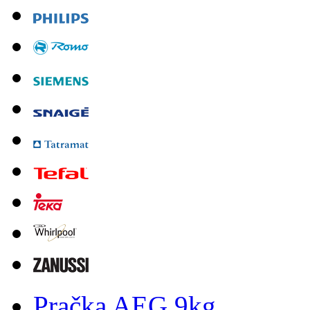
Pračka AEG 9kg