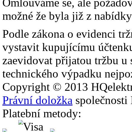
Omlouváme se, ale požadova
možné že byla již z nabídky
Podle zákona o evidenci trž
vystavit kupujícímu účtenk
zaevidovat přijatou tržbu u
technického výpadku nejpoz
Copyright © 2013
HQ
elekt
Právní doložka
společnosti
Platební metody: