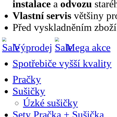
instalace
a
odvozu
staré
Vlastní servis
většiny pr
Před vyskladněním zboží
Výprodej
Mega akce
Spotřebiče vyšší kvality
Pračky
Sušičky
Úzké sušičky
Sety Pračka + Sušička