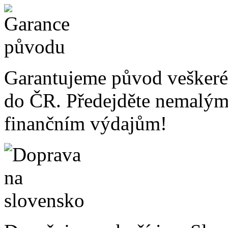
Garantujeme původ veškeré
do ČR. Předejděte nemalý
finančním výdajům!