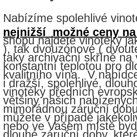
Nabízíme spolehlivé vino
nejnižší možné ceny na
shopu najdete vinotéky ja
), tak dvouzónové ( dvout
taky archivační skříně na
konstantní teplotou pro d
kvalitního vína. V nabídc
i dražší, spolehlivé, dlou
vinotéky předních evrops
většiny našich nabízenýc
mimořádnou záruční dobu v
můžete v případě jakékoli
nebo ve Vašem místě bydl
dlouhé záruční doby, kter