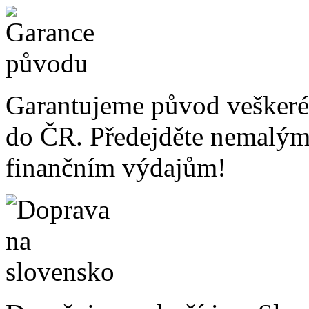
Garantujeme původ veškeré
do ČR. Předejděte nemalý
finančním výdajům!