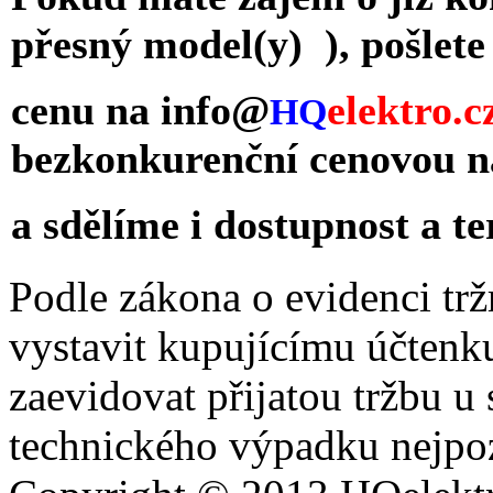
přesný model(y) ), pošlet
cenu na
info@
elektro.c
HQ
bezkonkurenční cenovou 
a sdělíme
i dostupnost a t
Podle zákona o evidenci trž
vystavit kupujícímu účtenk
zaevidovat přijatou tržbu u
technického výpadku nejpoz