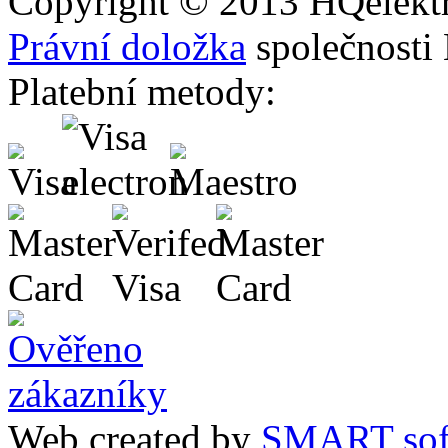
Copyright © 2013
HQ
elekt
Právní doložka
společnosti
Platební metody:
Web created by
SMART sof