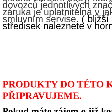
dovozců jednotlivých znač
záruka je uplatnitelná v j
smluvním servise.
( bližš
středisek naleznete v horní
PRODUKTY DO TÉTO 
PŘIPRAVUJEME.
Pokud máte zájem o již ko