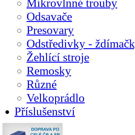
Mikrovlnné trouby
Odsavače
Presovary
Odstředivky - ždímač
Žehlící stroje
Remosky
Různé
Velkoprádlo
Příslušenství