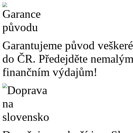
Garantujeme původ veškeré
do ČR. Předejděte nemalý
finančním výdajům!