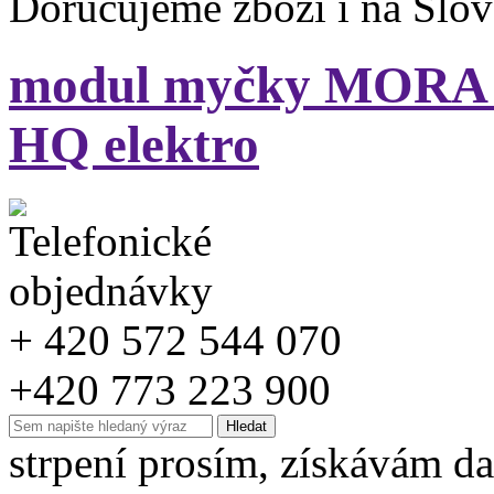
Doručujeme zboží i na Slo
modul myčky MORA IM
HQ elektro
+ 420 572 544 070
+420 773 223 900
strpení prosím, získávám da