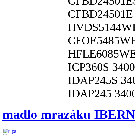
CFBD24501E
CFBD24501E
HVDS5144W
CFOE5485W
HFLE6085W
ICP360S
3400
IDAP245S
34
IDAP245
340
madlo mrazáku IBER