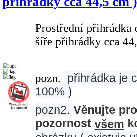
přihrádky cca 44,5 cm )
Prostřední přihrádk
šíře přihrádky cca 44
přihrádka je c
pozn.
100% )
pozn2.
Věnujte pr
pozornost
k
všem