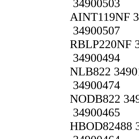
34900503
AINT119NF
3
34900507
RBLP220NF
34900494
NLB822
3490
34900474
NODB822
34
34900465
HBOD82488