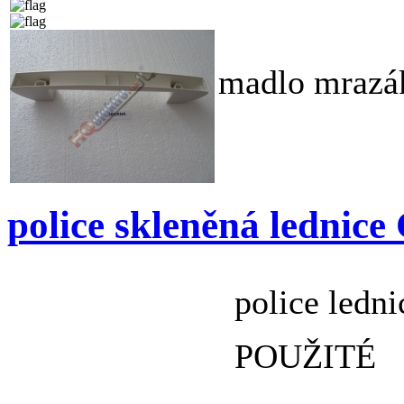
madlo mraz
police skleněná ledn
police le
POUŽITÉ 