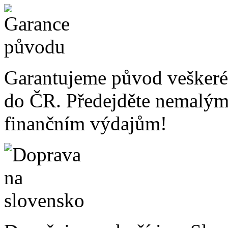
Garantujeme původ veškeré
do ČR. Předejděte nemalý
finančním výdajům!