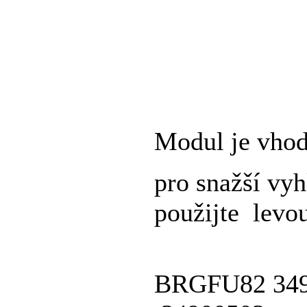
Modul je vhod
pro snažší vy
použijte lev
BRGFU82
34