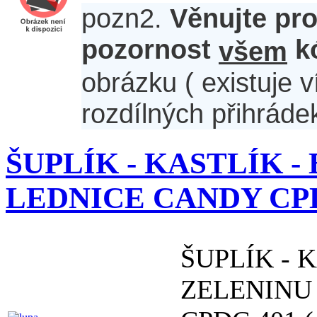
pozn2.
Věnujte pr
pozornost
k
všem
obrázku ( existuje 
rozdílných přihrádek
ŠUPLÍK - KASTLÍK -
LEDNICE CANDY CPDC 4
ŠUPLÍK - 
ZELENINU