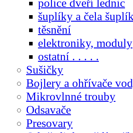
police dveří lednic
šuplíky a čela šuplí
těsnění
elektroniky, moduly
ostatní . . . . .
Sušičky
Bojlery a ohřívače vo
Mikrovlnné trouby
Odsavače
Presovary