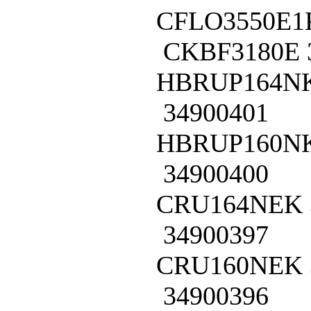
CFLO3550E1
CKBF3180E
HBRUP164N
34900401
HBRUP160N
34900400
CRU164NEK
34900397
CRU160NEK
34900396