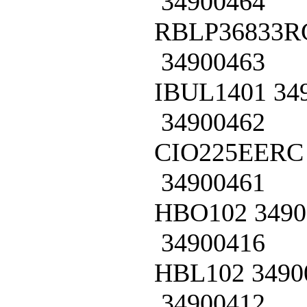
34900464
RBLP36833R
34900463
IBUL1401
34
34900462
CIO225EERC
34900461
HBO102
3490
34900416
HBL102
3490
34900412