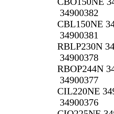
CBO150NE
3
34900382
CBL150NE
3
34900381
RBLP230N
3
34900378
RBOP244N
3
34900377
CIL220NE
34
34900376
CIO225NE
34