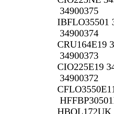
34900375
IBFLO35501
34900374
CRU164E19
34900373
CIO225E19
3
34900372
CFLO3550E1
HFFBP3050
HBOL172UK