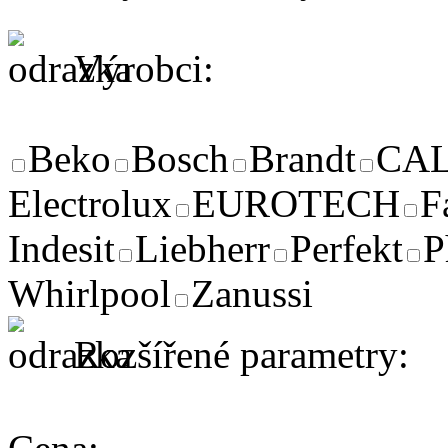
Výrobci:
Beko
Bosch
Brandt
CA
Electrolux
EUROTECH
F
Indesit
Liebherr
Perfekt
P
Whirlpool
Zanussi
Rozšířené parametry: