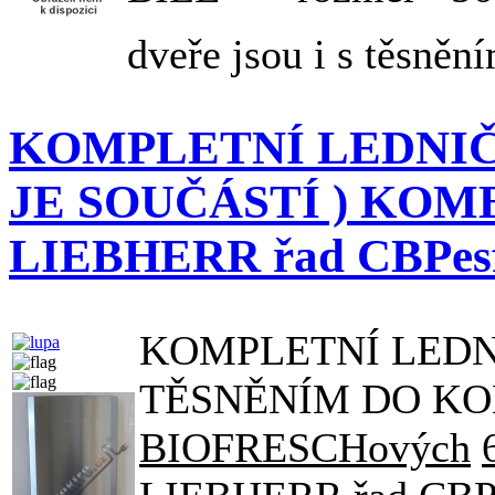
dveře jsou i s těsněn
KOMPLETNÍ LEDNIČ
JE SOUČÁSTÍ ) KO
LIEBHERR řad CBPesf 3
KOMPLETNÍ LED
TĚSNĚNÍM DO K
BIOFRESCHových