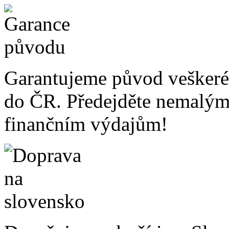
Garantujeme původ veškeré
do ČR. Předejděte nemalý
finančním výdajům!