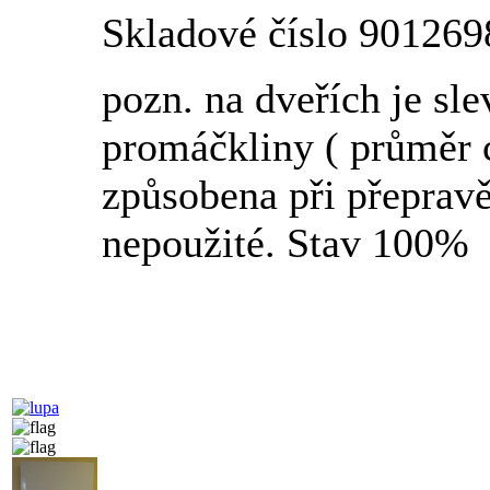
Skladové číslo 901269
pozn. na dveřích je sl
promáčkliny ( průměr c
způsobena při přeprav
nepoužité. Stav 100%