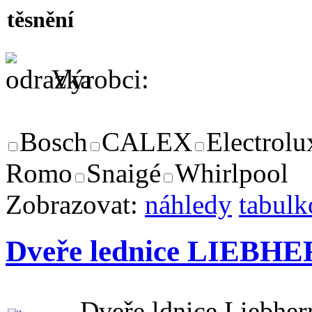
těsnění
Výrobci:
Bosch
CALEX
Electrolu
Romo
Snaigé
Whirlpool
Zobrazovat:
náhledy
tabulk
Dveře lednice LIEBHE
Dveře ldnice Liebhe