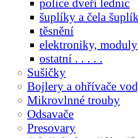
police dveří lednic
šuplíky a čela šuplí
těsnění
elektroniky, moduly
ostatní . . . . .
Sušičky
Bojlery a ohřívače vo
Mikrovlnné trouby
Odsavače
Presovary