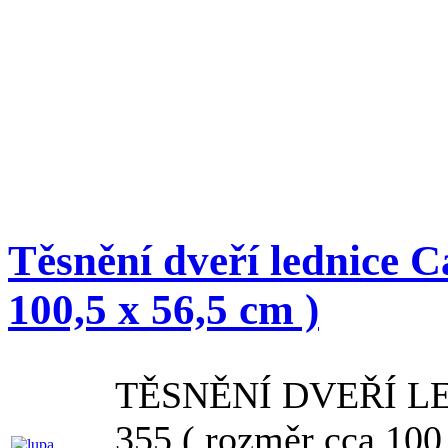
Těsnění dveří lednice 
100,5 x 56,5 cm )
TĚSNĚNÍ DVEŘÍ L
355 ( rozměr cca 100