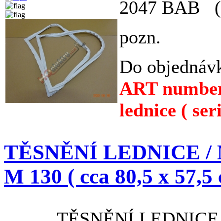
2047 BAB ( 
pozn.
Do objednávk
ART numbe
lednice ( se
TĚSNĚNÍ LEDNICE /
M 130 ( cca 80,5 x 57,5
TĚSNĚNÍ LEDNICE