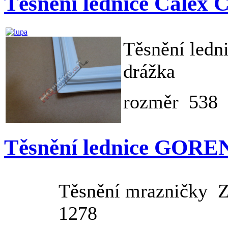
Těsnění lednice Calex
Těsnění led
drážka
rozměr 538
Těsnění lednice GORE
Těsnění mrazničky Z
1278