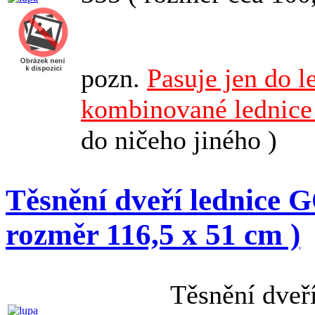
pozn.
Pasuje jen do 
kombinované lednic
do ničeho jiného )
Těsnění dveří lednice
rozměr 116,5 x 51 cm )
Těsnění dve