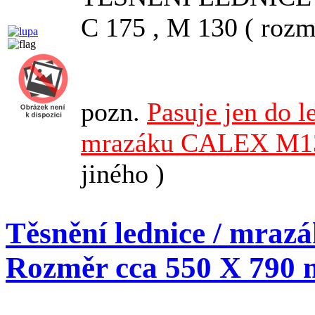
C 175 , M 130 ( rozm
pozn.
Pasuje jen do 
mrazáku CALEX M13
jiného )
Těsnění lednice / mra
Rozměr cca 550 X 790 