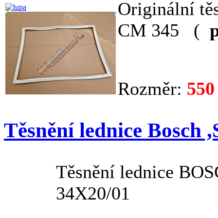
Originální t
CM 345 (
p
Rozměr:
550
Těsnění lednice Bosch 
Těsnění lednice B
34X20/01