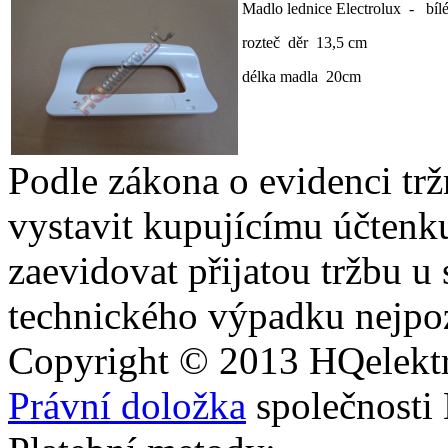
Madlo lednice Electrolux - bíl
rozteč děr 13,5 cm
délka madla 20cm
Podle zákona o evidenci trž
vystavit kupujícímu účtenk
zaevidovat přijatou tržbu u
technického výpadku nejpoz
Copyright © 2013
HQ
elekt
Právní doložka
společnosti