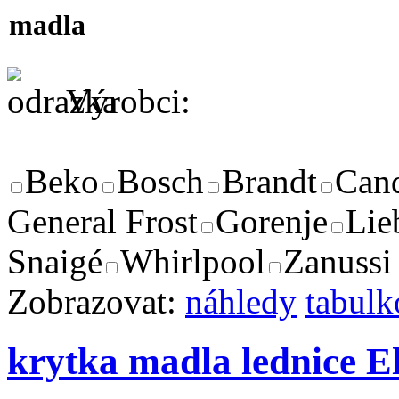
madla
Výrobci:
Beko
Bosch
Brandt
Can
General Frost
Gorenje
Lie
Snaigé
Whirlpool
Zanussi
Zobrazovat:
náhledy
tabulk
krytka madla lednice E