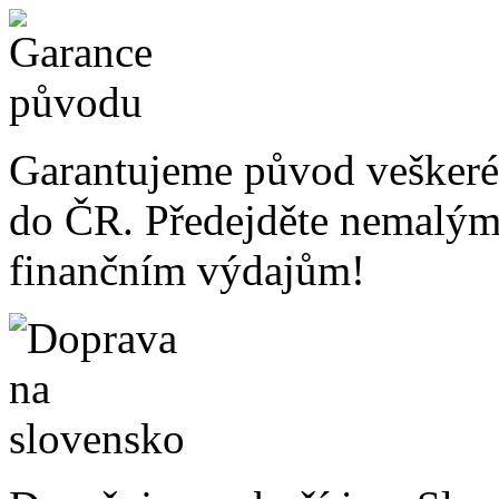
Garantujeme původ veškeré
do ČR. Předejděte nemalý
finančním výdajům!