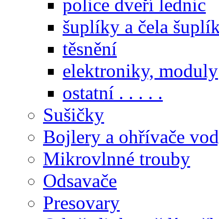
police dveří lednic
šuplíky a čela šuplí
těsnění
elektroniky, moduly
ostatní . . . . .
Sušičky
Bojlery a ohřívače vo
Mikrovlnné trouby
Odsavače
Presovary