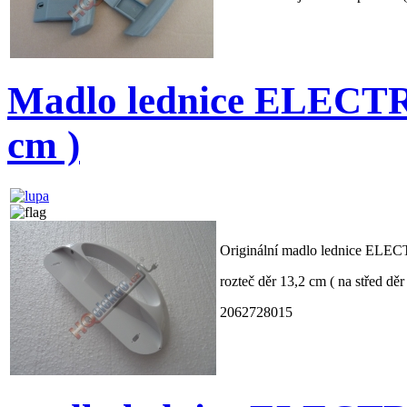
Madlo lednice ELECTRO
cm )
Originální madlo lednice E
rozteč děr 13,2 cm ( na střed děr 
2062728015