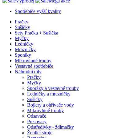
Výprodej
Mega akce
Spotřebiče vyšší kvality
Pračky
Sušičky
Sety Pračka + Sušička
Myčky
Ledničky
Mrazničky
Sporáky
Mikrovlnné trouby
Vestavné spotřebiče
Náhradní díly
Pračky
Myčky
Sporáky a vestavné trouby
Ledničky a mrazničky
Sušičky
Bojlery a ohřívače vody
Mikrovlnné trouby
Odsavače
Presovary
Odstředivky - ždímačky
Žehlící stroje