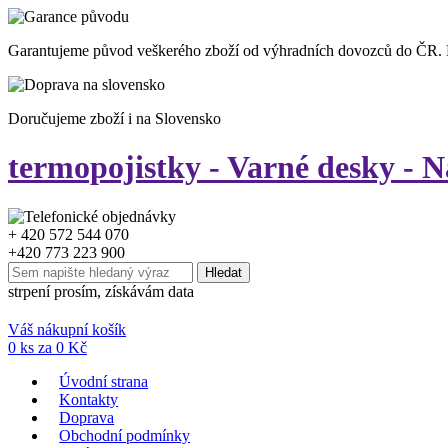
Garantujeme původ veškerého zboží od výhradních dovozců do ČR.
Doručujeme zboží i na Slovensko
termopojistky - Varné desky - N
+ 420 572 544 070
+420 773 223 900
strpení prosím, získávám data
Váš nákupní košík
0
ks za
0
Kč
Úvodní strana
Kontakty
Doprava
Obchodní podmínky