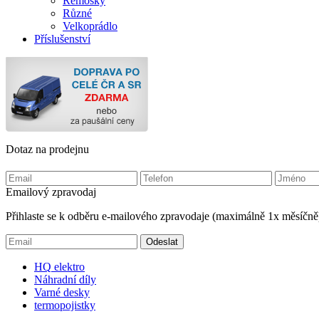
Remosky
Různé
Velkoprádlo
Příslušenství
Dotaz na prodejnu
Emailový zpravodaj
Přihlaste se k odběru e-mailového zpravodaje (maximálně 1x měsíčně
HQ
elektro
Náhradní díly
Varné desky
termopojistky