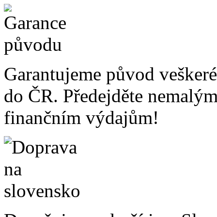
Garantujeme původ veškeré
do ČR. Předejděte nemalý
finančním výdajům!