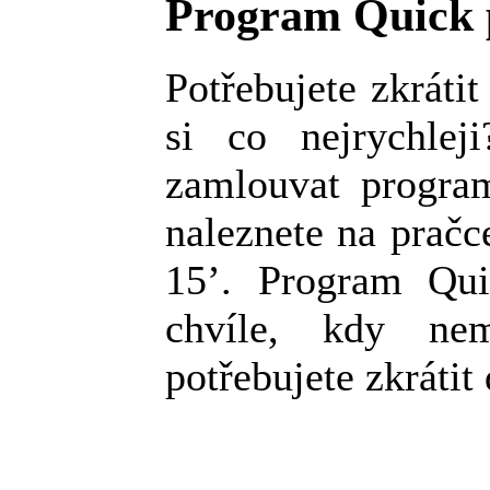
Program Quick p
Potřebujete zkráti
si co nejrychle
zamlouvat program
naleznete na prač
15’. Program Qui
chvíle, kdy ne
potřebujete zkrátit