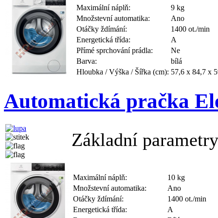
Maximální náplň:
9 kg
Množstevní automatika:
Ano
Otáčky ždímání:
1400 ot./min
Energetická třída:
A
Přímé sprchování prádla:
Ne
Barva:
bílá
Hloubka / Výška / Šířka (cm):
57,6 x 84,7 x 5
Automatická pračka E
Základní parametry
Maximální náplň:
10 kg
Množstevní automatika:
Ano
Otáčky ždímání:
1400 ot./min
Energetická třída:
A