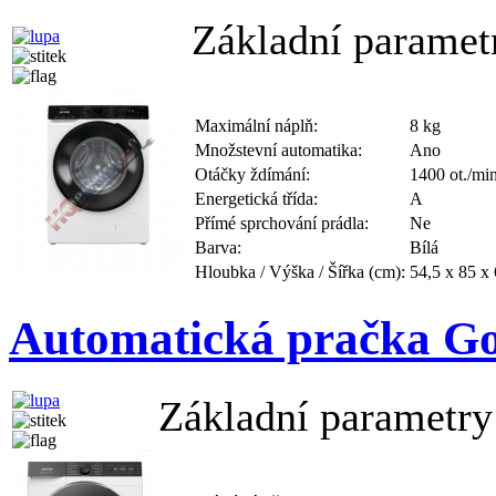
Základní paramet
Maximální náplň:
8 kg
Množstevní automatika:
Ano
Otáčky ždímání:
1400 ot./mi
Energetická třída:
A
Přímé sprchování prádla:
Ne
Barva:
Bílá
Hloubka / Výška / Šířka (cm):
54,5 x 85 x
Automatická pračka G
Základní parametry