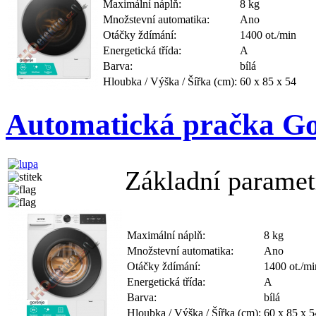
Maximální náplň:
8 kg
Množstevní automatika:
Ano
Otáčky ždímání:
1400 ot./min
Energetická třída:
A
Barva:
bílá
Hloubka / Výška / Šířka (cm):
60 x 85 x 54
Automatická pračka G
Základní paramet
Maximální náplň:
8 kg
Množstevní automatika:
Ano
Otáčky ždímání:
1400 ot./mi
Energetická třída:
A
Barva:
bílá
Hloubka / Výška / Šířka (cm):
60 x 85 x 5