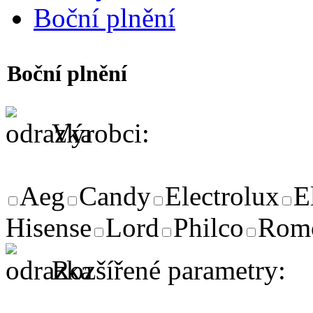
Boční plnění
Boční plnění
Výrobci:
Aeg
Candy
Electrolux
E
Hisense
Lord
Philco
Rom
Rozšířené parametry: