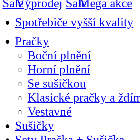
Výprodej
Mega akce
Spotřebiče vyšší kvality
Pračky
Boční plnění
Horní plnění
Se sušičkou
Klasické pračky a ždí
Vestavné
Sušičky
Sety Pračka + Sušička