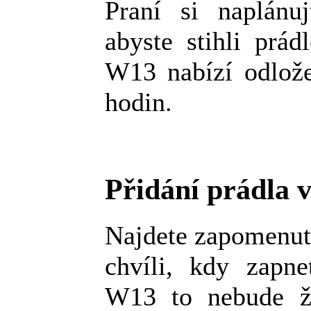
Praní si naplánu
abyste stihli prád
W13 nabízí odlože
hodin.
Přidání prádla 
Najdete zapomenutý
chvíli, kdy zapn
W13 to nebude žá