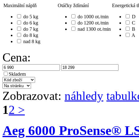
Maximální náplň
Otáčky ždímání
Energetická t
do 5 kg
do 1000 ot./min
D
do 6 kg
do 1200 ot./min
C
do 7 kg
nad 1300 ot./min
B
do 8 kg
A
nad 8 kg
Cena:
Skladem
Zobrazovat:
náhledy
tabulk
1
2
>
Aeg 6000 ProSense® 