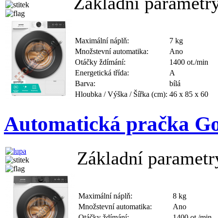
Základní parametry
Maximální náplň:
7 kg
Množstevní automatika:
Ano
Otáčky ždímání:
1400 ot./min
Energetická třída:
A
Barva:
bílá
Hloubka / Výška / Šířka (cm):
46 x 85 x 60
Automatická pračka G
Základní parametr
Maximální náplň:
8 kg
Množstevní automatika:
Ano
Otáčky ždímání:
1400 ot./min