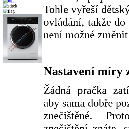
Tohle vyřeší dětsk
ovládání, takže do
není možné změnit 
Nastavení míry z
Žádná pračka zat
aby sama dobře poz
znečištěné. Pr
znečištění znáte, s