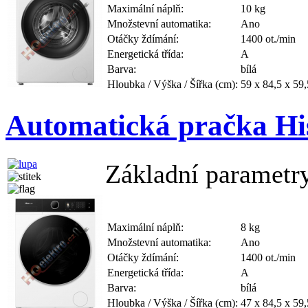
Maximální náplň:
10 kg
Množstevní automatika:
Ano
Otáčky ždímání:
1400 ot./min
Energetická třída:
A
Barva:
bílá
Hloubka / Výška / Šířka (cm):
59 x 84,5 x 59,
Automatická pračka 
Základní parametr
Maximální náplň:
8 kg
Množstevní automatika:
Ano
Otáčky ždímání:
1400 ot./min
Energetická třída:
A
Barva:
bílá
Hloubka / Výška / Šířka (cm):
47 x 84,5 x 59,