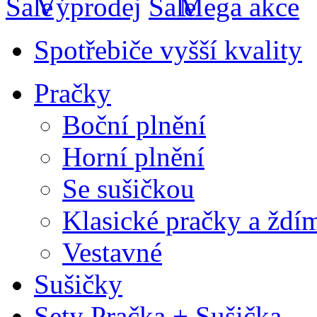
Výprodej
Mega akce
Spotřebiče vyšší kvality
Pračky
Boční plnění
Horní plnění
Se sušičkou
Klasické pračky a ždí
Vestavné
Sušičky
Sety Pračka + Sušička