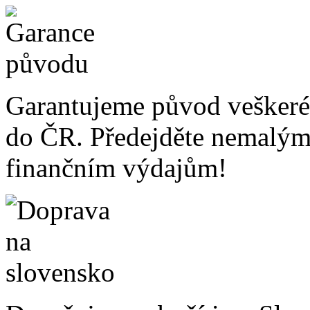
Garantujeme původ veškeré
do ČR. Předejděte nemalý
finančním výdajům!