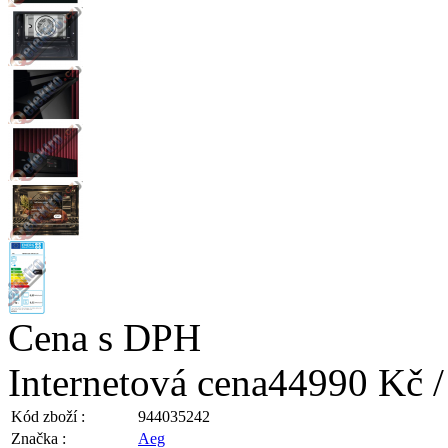
Cena s DPH
Internetová cena
44990 Kč /
Kód zboží :
944035242
Značka :
Aeg