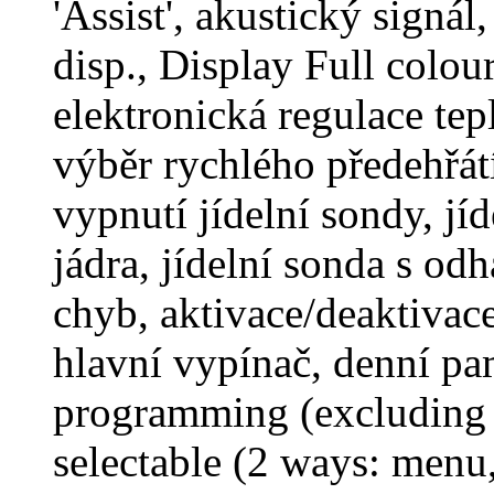
'Assist', akustický signál
disp., Display Full colou
elektronická regulace tep
výběr rychlého předehřátí
vypnutí jídelní sondy, jíd
jádra, jídelní sonda s od
chyb, aktivace/deaktivac
hlavní vypínač, denní p
programming (excluding 
selectable (2 ways: menu,