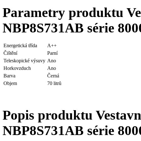
Parametry produktu V
NBP8S731AB série 8000
Energetická třída
A++
Čištění
Parní
Teleskopické výsuvy
Ano
Horkovzduch
Ano
Barva
Černá
Objem
70 litrů
Popis produktu Vestav
NBP8S731AB série 8000