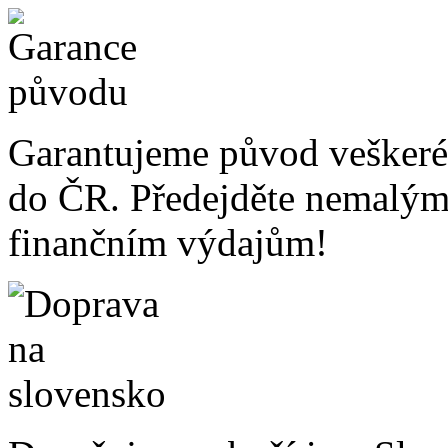
Garantujeme původ veškeré
do ČR. Předejděte nemalý
finančním výdajům!