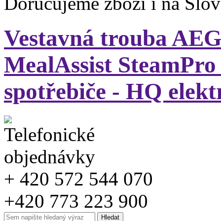
Doručujeme zboží i na Slo
Vestavná trouba AEG
MealAssist SteamPro 
spotřebiče - HQ elekt
+ 420 572 544 070
+420 773 223 900