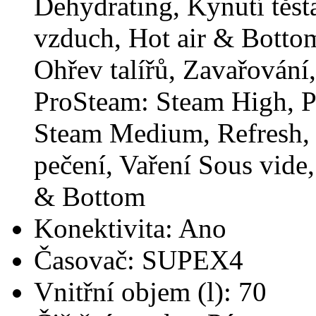
Dehydrating, Kynutí těsta
vzduch, Hot air & Bottom
Ohřev talířů, Zavařování
ProSteam: Steam High, 
Steam Medium, Refresh, 
pečení, Vaření Sous vide,
& Bottom
Konektivita: Ano
Časovač: SUPEX4
Vnitřní objem (l): 70