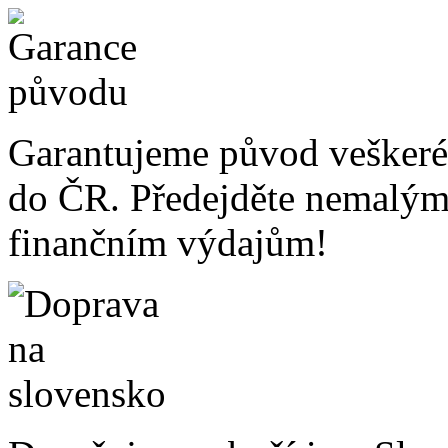
Garantujeme původ veškeré
do ČR. Předejděte nemalý
finančním výdajům!