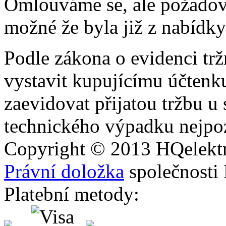
Omlouváme se, ale požadova
možné že byla již z nabídky
Podle zákona o evidenci trž
vystavit kupujícímu účtenk
zaevidovat přijatou tržbu u
technického výpadku nejpoz
Copyright © 2013
HQ
elekt
Právní doložka
společnosti
Platební metody: