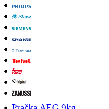
Pračka AEG 9kg