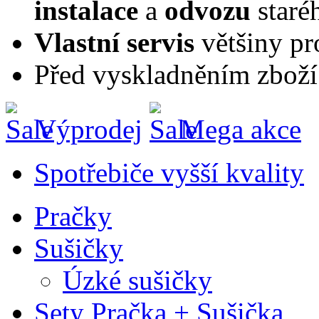
instalace
a
odvozu
staré
Vlastní servis
většiny pr
Před vyskladněním zboží
Výprodej
Mega akce
Spotřebiče vyšší kvality
Pračky
Sušičky
Úzké sušičky
Sety Pračka + Sušička