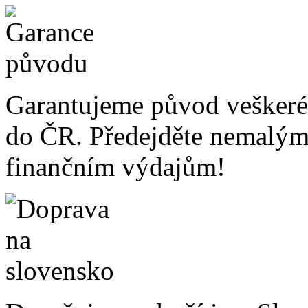
Garantujeme původ veškeré
do ČR. Předejděte nemalý
finančním výdajům!