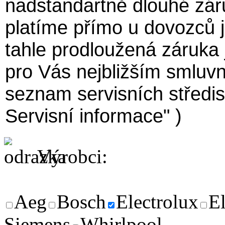
nadstandartně dlouhé zár
platíme přímo u dovozců j
tahle prodloužená záruka j
pro Vás nejbližším smluvní
seznam servisních středise
Servisní informace" )
Výrobci:
Aeg
Bosch
Electrolux
El
Siemens
Whirlpool