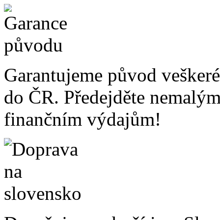
Garantujeme původ veškeré
do ČR. Předejděte nemalý
finančním výdajům!