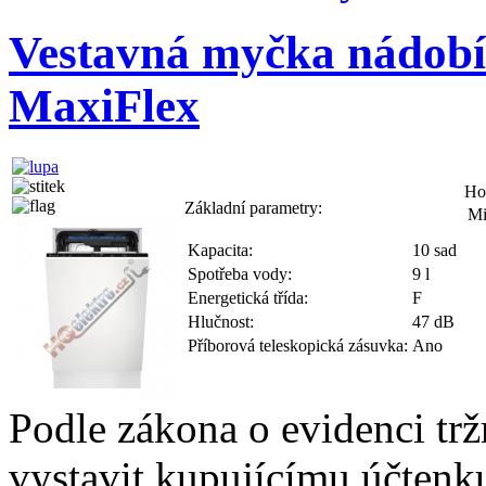
Vestavná myčka nádob
MaxiFlex
Ho
Základní parametry:
Mi
Kapacita:
10 sad
Spotřeba vody:
9 l
Energetická třída:
F
Hlučnost:
47 dB
Příborová teleskopická zásuvka:
Ano
Podle zákona o evidenci trž
vystavit kupujícímu účtenk