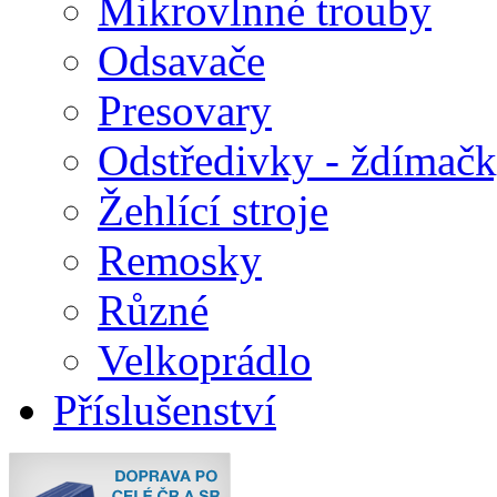
Mikrovlnné trouby
Odsavače
Presovary
Odstředivky - ždímač
Žehlící stroje
Remosky
Různé
Velkoprádlo
Příslušenství