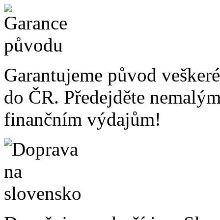
Garantujeme původ veškeré
do ČR. Předejděte nemalý
finančním výdajům!