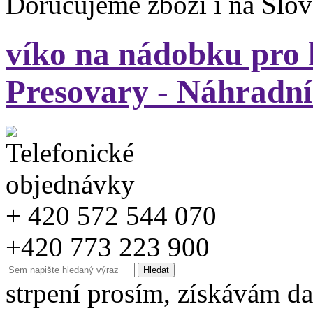
Doručujeme zboží i na Slo
víko na nádobku pr
Presovary - Náhradní 
+ 420 572 544 070
+420 773 223 900
strpení prosím, získávám da