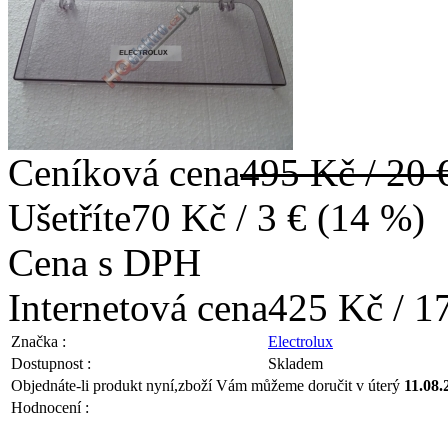
Ceníková cena
495 Kč / 20 
Ušetříte
70 Kč / 3 € (14 %)
Cena s DPH
Internetová cena
425 Kč / 1
Značka :
Electrolux
Dostupnost :
Skladem
Objednáte-li produkt nyní,
zboží Vám můžeme doručit v úterý
11.08.
Hodnocení :