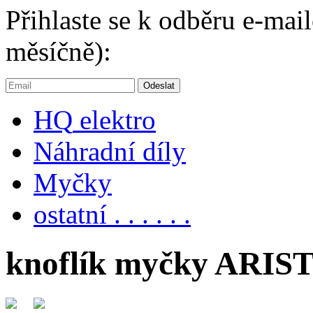
Přihlaste se k odběru e-ma
měsíčně):
HQ
elektro
Náhradní díly
Myčky
ostatní . . . . . .
knoflík myčky ARIS