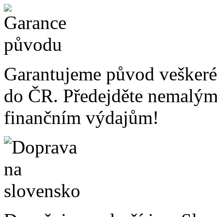
Garantujeme původ veškeré
do ČR. Předejděte nemalý
finančním výdajům!