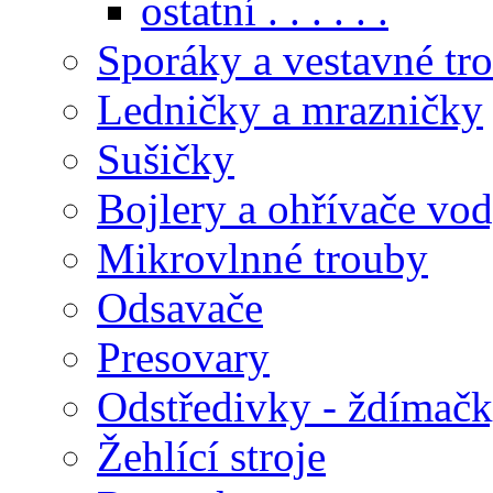
ostatní . . . . . .
Sporáky a vestavné tr
Ledničky a mrazničky
Sušičky
Bojlery a ohřívače vo
Mikrovlnné trouby
Odsavače
Presovary
Odstředivky - ždímač
Žehlící stroje