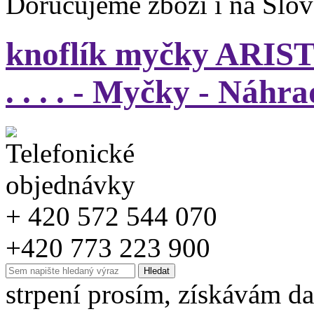
Doručujeme zboží i na Slo
knoflík myčky ARISTO
. . . . - Myčky - Náhr
+ 420 572 544 070
+420 773 223 900
strpení prosím, získávám da