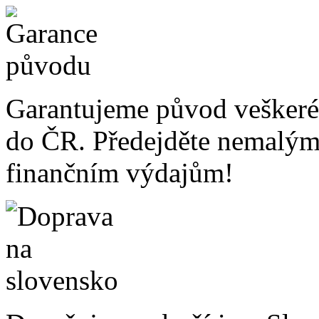
Garantujeme původ veškeré
do ČR. Předejděte nemalý
finančním výdajům!