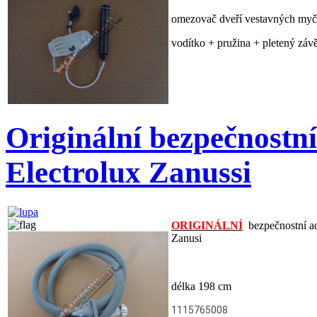
omezovač dveří vestavných m
vodítko + pružina + pletený záv
Originální bezpečnostn
Electrolux Zanussi
ORIGINÁLNÍ
bezpečnostní aq
Zanusi
délka 198 cm
1115765008