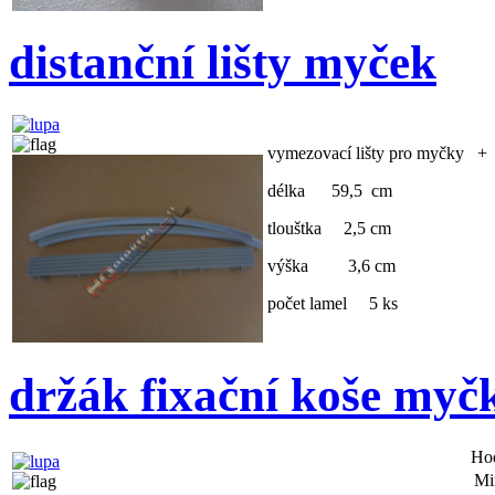
distanční lišty myček
vymezovací lišty pro myčky + 
délka 59,5 cm
tlouštka 2,5 cm
výška 3,6 cm
počet lamel 5 ks
držák fixační koše m
Ho
Mi