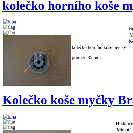
kolečko horního koše 
H
M
Ko
kolečko horního koše myčky
průměr 35 mm
Kolečko koše myčky Br
Hodnoce
Mimořád