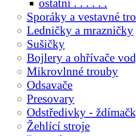
ostatní . . . . . .
Sporáky a vestavné tr
Ledničky a mrazničky
Sušičky
Bojlery a ohřívače vo
Mikrovlnné trouby
Odsavače
Presovary
Odstředivky - ždímač
Žehlící stroje