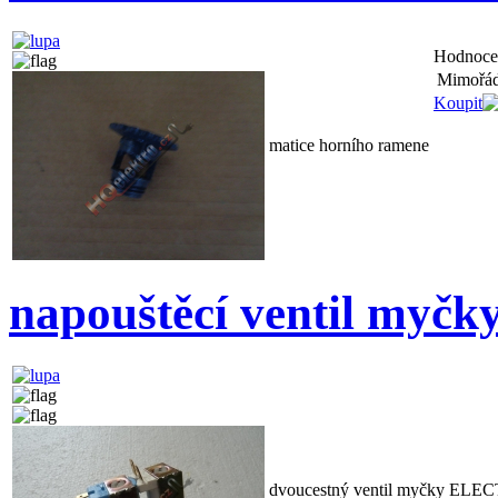
Hodnoce
Mimořád
Koupit
matice horního ramene
napouštěcí ventil m
dvoucestný ventil myčky E