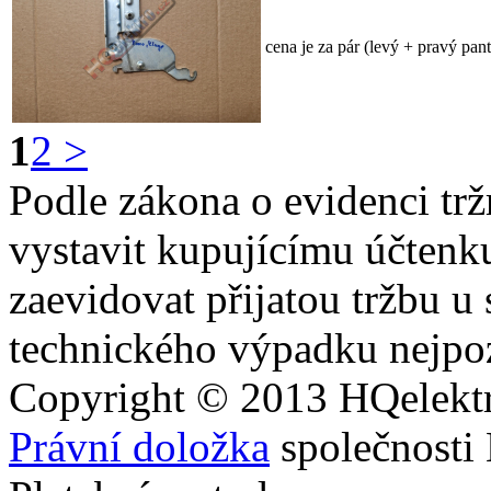
cena je za pár (levý + pravý pant
1
2
>
Podle zákona o evidenci trž
vystavit kupujícímu účtenk
zaevidovat přijatou tržbu u
technického výpadku nejpoz
Copyright © 2013
HQ
elekt
Právní doložka
společnosti