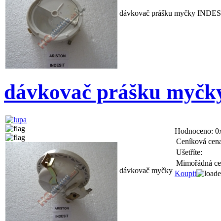
dávkovač prášku myčky INDE
dávkovač prášku myč
Hodnoceno:
0
Ceníková cena
Ušetříte:
Mimořádná ce
dávkovač myčky
Koupit