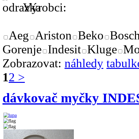
Výrobci:
Aeg
Ariston
Beko
Bosc
Gorenje
Indesit
Kluge
Mo
Zobrazovat:
náhledy
tabulk
1
2
>
dávkovač myčky INDE