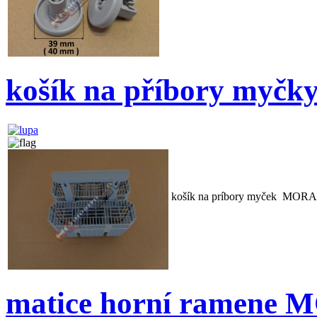
košík na příbory myč
košík na príbory myček MORA
matice horní ramene