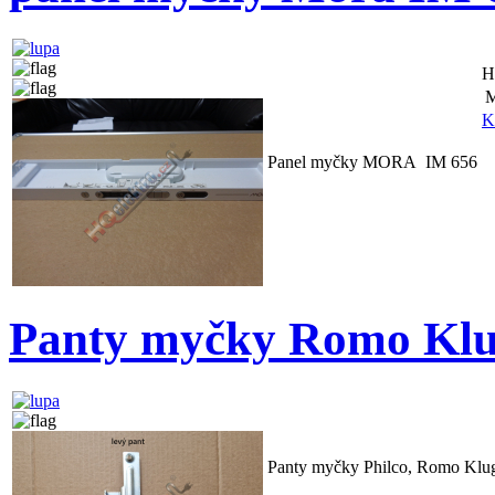
H
M
K
Panel myčky MORA IM 656
Panty myčky Romo Klu
Panty myčky Philco, Romo Klu