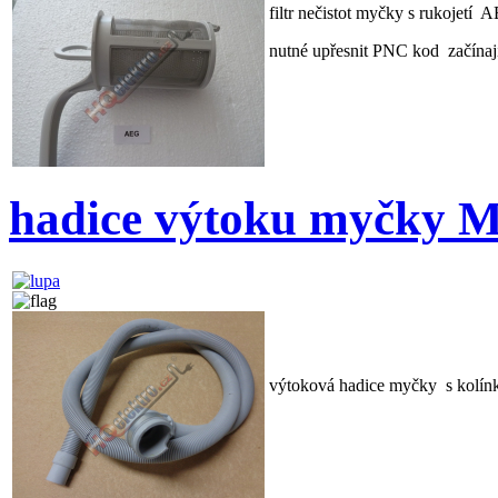
filtr nečistot myčky s rukojetí 
nutné upřesnit PNC kod začínajíc
hadice výtoku myčky
výtoková hadice myčky s kolí