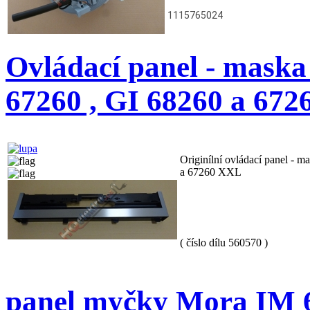
1115765024
Ovládací panel - mas
67260 , GI 68260 a 6726
Originílní ovládací panel 
a 67260 XXL
( číslo dílu 560570 )
panel myčky Mora IM 