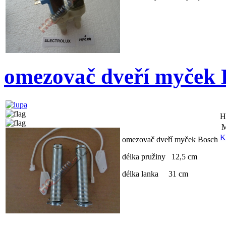
omezovač dveří myček
H
M
K
omezovač dveří myček Bosch
délka pružiny 12,5 cm
délka lanka 31 cm