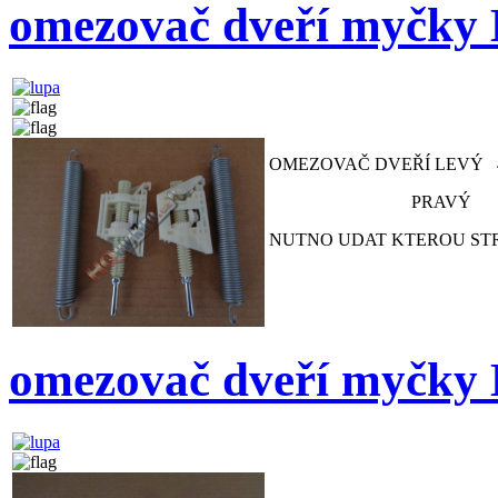
omezovač dveří myčk
OMEZOVAČ DVEŘÍ LEVÝ 4
PRAVÝ 2
NUTNO UDAT KTEROU ST
omezovač dveří myčk