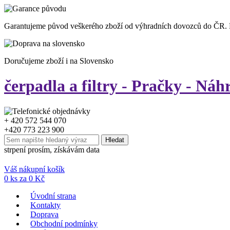
Garantujeme původ veškerého zboží od výhradních dovozců do ČR.
Doručujeme zboží i na Slovensko
čerpadla a filtry - Pračky - Náh
+ 420 572 544 070
+420 773 223 900
strpení prosím, získávám data
Váš nákupní košík
0
ks za
0
Kč
Úvodní strana
Kontakty
Doprava
Obchodní podmínky