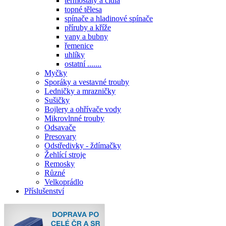
termostaty a čidla
topné tělesa
spínače a hladinové spínače
příruby a kříže
vany a bubny
řemenice
uhlíky
ostatní .......
Myčky
Sporáky a vestavné trouby
Ledničky a mrazničky
Sušičky
Bojlery a ohřívače vody
Mikrovlnné trouby
Odsavače
Presovary
Odstředivky - ždímačky
Žehlící stroje
Remosky
Různé
Velkoprádlo
Příslušenství