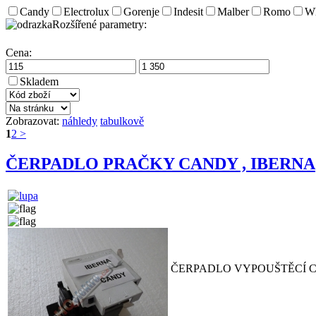
Candy
Electrolux
Gorenje
Indesit
Malber
Romo
Wh
Rozšířené parametry:
Cena:
Skladem
Zobrazovat:
náhledy
tabulkově
1
2
>
ČERPADLO PRAČKY CANDY , IBERNA
ČERPADLO VYPOUŠTĚCÍ C