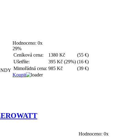
Hodnoceno:
0x
29%
Ceníková cena:
1380 Kč
(55 €)
Ušetříte:
395 Kč (29%)
(16 €)
Mimořádná cena:
985 Kč
(39 €)
ANDY
Koupit
ZEROWATT
Hodnoceno:
0x