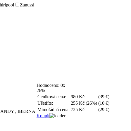
irlpool
Zanussi
Hodnoceno:
0x
26%
Ceníková cena:
980 Kč
(39 €)
Ušetříte:
255 Kč (26%)
(10 €)
Mimořádná cena:
725 Kč
(29 €)
ANDY , IBERNA
Koupit