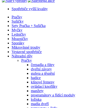
Výprodej
Mega akce
Spotřebiče vyšší kvality
Pračky
Sušičky
Sety Pračka + Sušička
Myčky
Ledničky
Mrazničky
Sporáky
Mikrovlnné trouby
Vestavné spotřebiče
Náhradní díly
Pračky
čerpadla a filtry
dveřní závory
gufera a těsnění
hadice
klínové řemeny
ovládací knoflíky
manžety
programátory a řídící moduly
ložiska
madla dveří