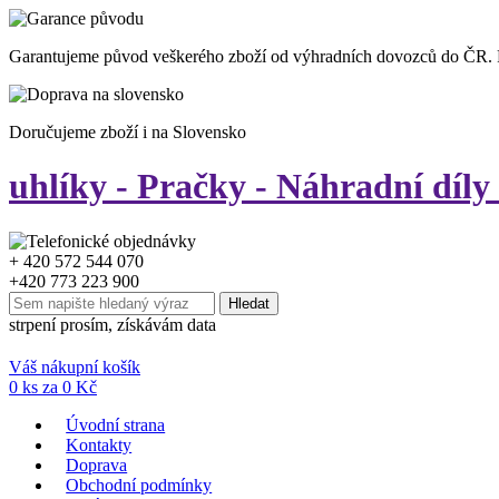
Garantujeme původ veškerého zboží od výhradních dovozců do ČR.
Doručujeme zboží i na Slovensko
uhlíky - Pračky - Náhradní díly
+ 420 572 544 070
+420 773 223 900
strpení prosím, získávám data
Váš nákupní košík
0
ks za
0
Kč
Úvodní strana
Kontakty
Doprava
Obchodní podmínky