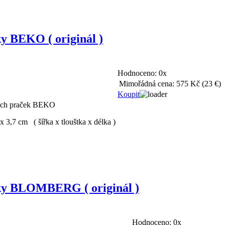
ky BEKO ( originál )
Hodnoceno:
0x
Mimořádná cena:
575 Kč
(23 €)
Koupit
ckých praček BEKO
 3,7 cm ( šířka x tlouštka x délka )
ačky BLOMBERG ( originál )
Hodnoceno:
0x