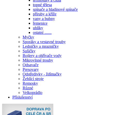
termostaty a čidla
topné tělesa
spínače a hladinové spínače
příruby a kříže
vany a bubny
řemenice
uhlíky
ostatní .......
Myčky
Sporáky a vestavné trouby
Ledničky a mrazničky
Sušičky
Bojlery a ohřívače vody
Mikrovlnné trouby
Odsavače
Presovary
Odstředivky - ždímačky
Žehlící stroje
Remosky
Různé
Velkoprádlo
Příslušenství