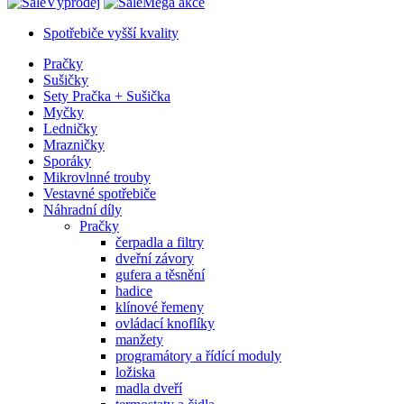
Výprodej
Mega akce
Spotřebiče vyšší kvality
Pračky
Sušičky
Sety Pračka + Sušička
Myčky
Ledničky
Mrazničky
Sporáky
Mikrovlnné trouby
Vestavné spotřebiče
Náhradní díly
Pračky
čerpadla a filtry
dveřní závory
gufera a těsnění
hadice
klínové řemeny
ovládací knoflíky
manžety
programátory a řídící moduly
ložiska
madla dveří