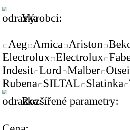
Výrobci:
Aeg
Amica
Ariston
Bek
Electrolux
Electrolux
Fabe
Indesit
Lord
Malber
Otse
Rubena
SILTAL
Slatinka
Rozšířené parametry:
Cena: