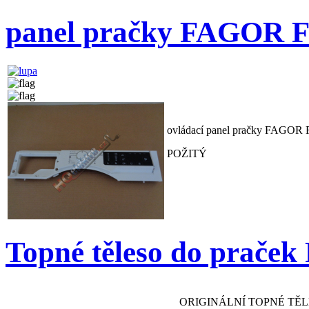
panel pračky FAGOR FE
ovládací panel pračky FAGOR F
POŽITÝ
Topné těleso do praček
ORIGINÁLNÍ TOPNÉ TĚL