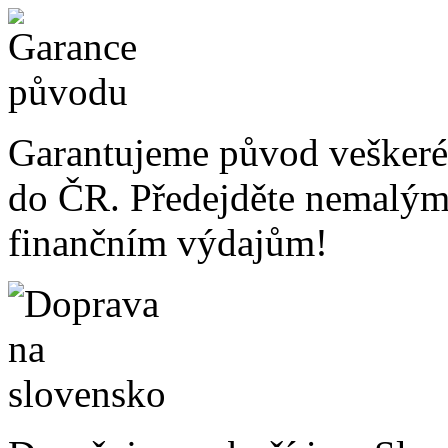
Garantujeme původ veškeré
do ČR. Předejděte nemalý
finančním výdajům!