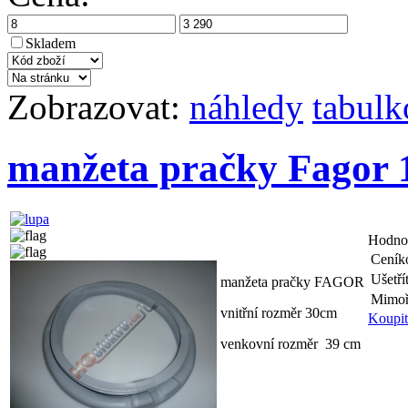
Skladem
Zobrazovat:
náhledy
tabulk
manžeta pračky Fagor 
Hodno
Ceník
Ušetří
manžeta pračky FAGOR
Mimoř
vnitřní rozměr 30cm
Koupit
venkovní rozměr 39 cm