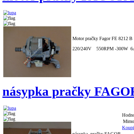
Motor pračky Fagor FE 8212
220/240V 550RPM -300W 6
násypka pračky FAGO
Hodn
Mimoř
Koupi
násypka pračky FAGOR