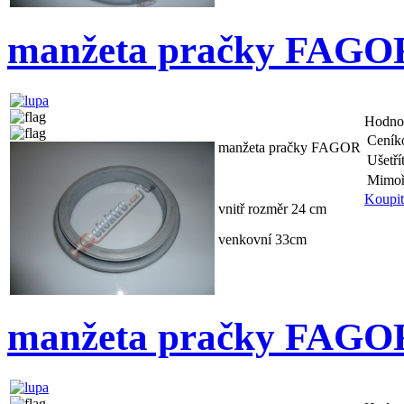
manžeta pračky FAGO
Hodno
Ceník
manžeta pračky FAGOR
Ušetří
Mimoř
Koupit
vnitř rozměr 24 cm
venkovní 33cm
manžeta pračky FAGO