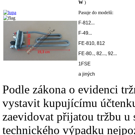
W
)
Pasuje do modelů:
F-812...
F-49...
FE-810, 812
FE-80.., 82..., 92...
1FSE
a jiných
Podle zákona o evidenci trž
vystavit kupujícímu účtenk
zaevidovat přijatou tržbu u
technického výpadku nejpoz