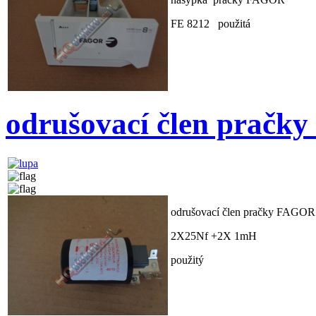
FE 8212 použitá
odrušovací člen prač
odrušovací člen pračky FAGOR
2X25Nf +2X 1mH
použitý