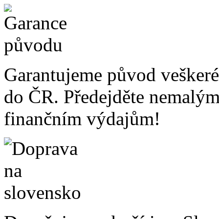
Garantujeme původ veškeré
do ČR. Předejděte nemalý
finančním výdajům!