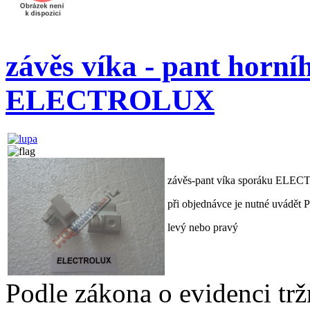
závěs víka - pant horní
ELECTROLUX
závěs-pant víka sporáku EL
při objednávce je nutné uvádět 
levý nebo pravý
Podle zákona o evidenci trž