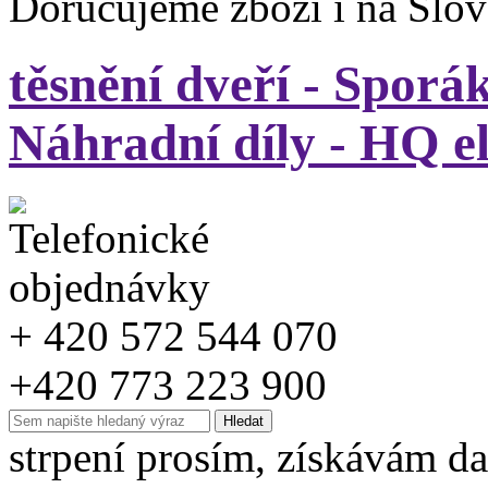
Doručujeme zboží i na Slo
těsnění dveří - Sporá
Náhradní díly - HQ e
+ 420 572 544 070
+420 773 223 900
strpení prosím, získávám da