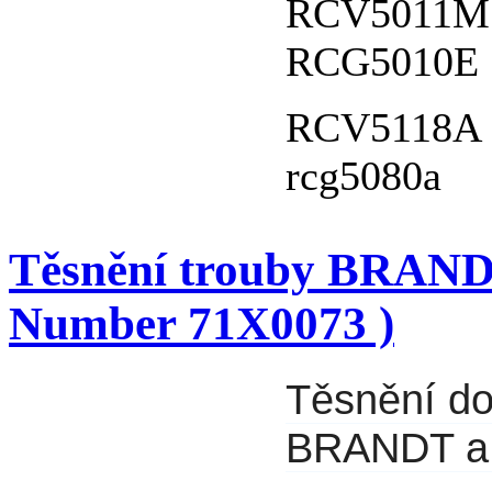
RCV5011M
RCG5010E
RCV5118A
rcg5080a
Těsnění trouby BRANDT ř
Number 71X0073 )
Těsnění do
BRANDT a