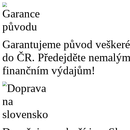
Garantujeme původ veškeré
do ČR. Předejděte nemalý
finančním výdajům!