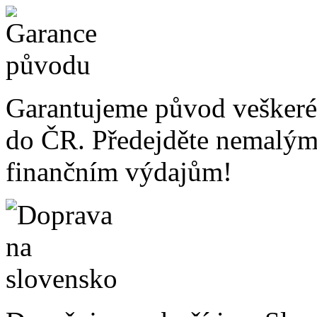
Garantujeme původ veškeré
do ČR. Předejděte nemalý
finančním výdajům!