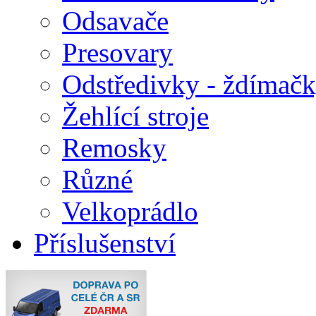
Odsavače
Presovary
Odstředivky - ždímač
Žehlící stroje
Remosky
Různé
Velkoprádlo
Příslušenství