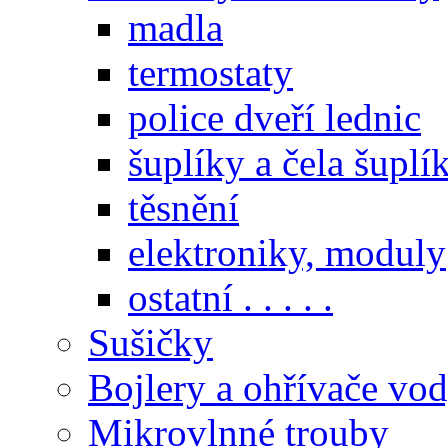
madla
termostaty
police dveří lednic
šuplíky a čela šuplí
těsnění
elektroniky, moduly
ostatní . . . . .
Sušičky
Bojlery a ohřívače vo
Mikrovlnné trouby