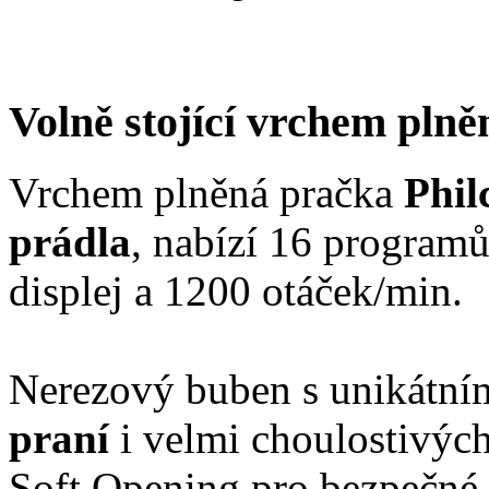
Volně stojící vrchem pln
Vrchem plněná pračka
Phi
prádla
, nabízí 16 program
displej a 1200 otáček/min.
Nerezový buben s unikátn
praní
i velmi choulostivých
Soft Opening pro bezpečné 