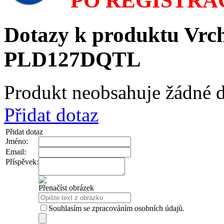
PO REGISTRA
Dotazy k produktu Vrc
PLD127DQTL
Produkt neobsahuje žádné d
Přidat dotaz
Přidat dotaz
Jméno:
Email:
Příspěvek:
Přenačíst obrázek
Souhlasím se zpracováním osobních údajů.