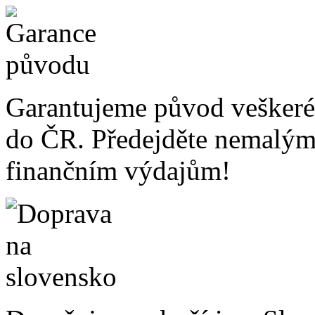
Garantujeme původ veškeré
do ČR. Předejděte nemalý
finančním výdajům!