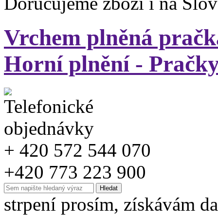
Doručujeme zboží i na Slo
Vrchem plněná prač
Horní plnění - Pračky
+ 420 572 544 070
+420 773 223 900
strpení prosím, získávám da