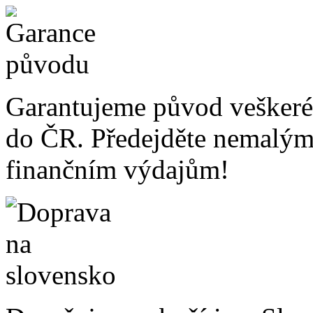
Garantujeme původ veškeré
do ČR. Předejděte nemalý
finančním výdajům!