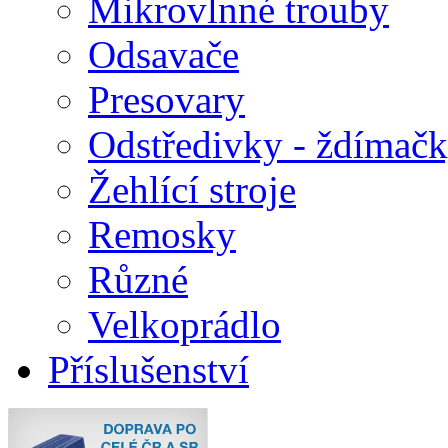
Mikrovlnné trouby
Odsavače
Presovary
Odstředivky - ždímač
Žehlící stroje
Remosky
Různé
Velkoprádlo
Příslušenství