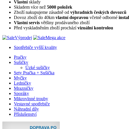
Vlastní
sklady
Skladem více než
5000 položek
Zboží nakupujeme zásadně od
výhradních českých dovozců
Dovoz zboží do 40km
vlastní dopravou
včetně odborné
insta
Vlastní servis
většiny prodávaného zboží
Před vyskladněním zboží prochází
vizuální kontrolou
Výprodej
Mega akce
Spotřebiče vyšší kvality
Pračky
Sušičky
Úzké sušičky
Sety Pračka + Sušička
Myčky
Ledničky
Mrazničky
Sporáky
Mikrovlnné trouby
Vestavné spotřebiče
Náhradní díly
Příslušenství