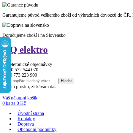
Garantujeme původ veškerého zboží od výhradních dovozců do ČR.
Doručujeme zboží i na Slovensko
HQ elektro
+ 420 572 544 070
+420 773 223 900
strpení prosím, získávám data
Váš nákupní košík
0
ks za
0
Kč
Úvodní strana
Kontakty
Doprava
Obchodní podmínky