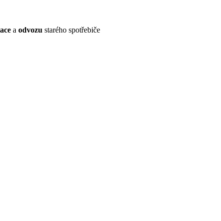
lace
a
odvozu
starého spotřebiče