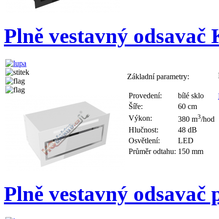
Plně vestavný odsav
Základní parametry:
Provedení:
bílé sklo
Šíře:
60 cm
3
Výkon:
380 m
/hod
Hlučnost:
48 dB
Osvětlení:
LED
Průměr odtahu:
150 mm
Plně vestavný odsavač