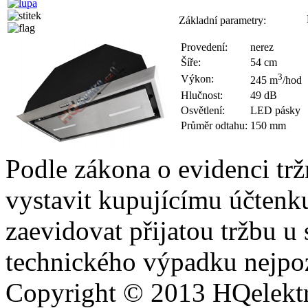
Základní parametry:
Provedení:
nerez
Šíře:
54 cm
3
Výkon:
245 m
/hod
Hlučnost:
49 dB
Osvětlení:
LED pásky
Průměr odtahu:
150 mm
Podle zákona o evidenci trž
vystavit kupujícímu účtenk
zaevidovat přijatou tržbu u
technického výpadku nejpoz
Copyright © 2013
HQ
elekt