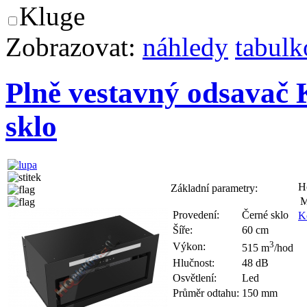
Kluge
Zobrazovat:
náhledy
tabulk
Plně vestavný odsava
sklo
H
Základní parametry:
M
Provedení:
Černé sklo
K
Šíře:
60 cm
3
Výkon:
515 m
/hod
Hlučnost:
48 dB
Osvětlení:
Led
Průměr odtahu:
150 mm