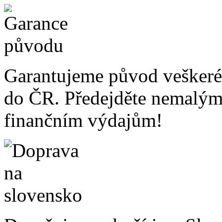
Garantujeme původ veškeré
do ČR. Předejděte nemalý
finančním výdajům!