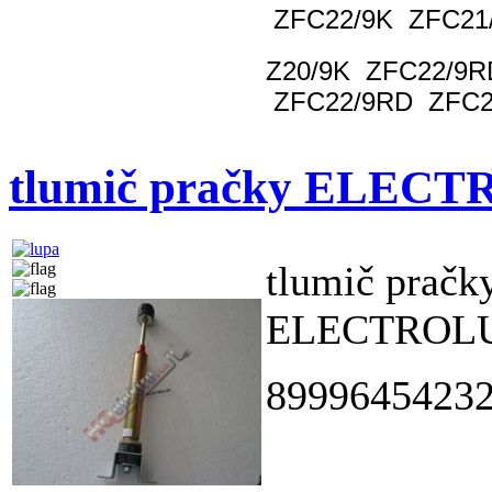
ZFC22/9K
ZFC2
Z20/9K
ZFC22/9
ZFC22/9RD
ZFC2
tlumič pračky ELEC
tlumič pračk
ELECTROL
89996454232