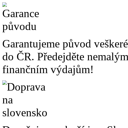
Garantujeme původ veškeré
do ČR. Předejděte nemalý
finančním výdajům!