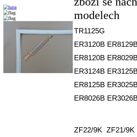
zboží se nach
modelech
TR11
ER3120B
ER8129
ER8120B
ER8029
ER3124B
ER3125
ER8125B
ER3025
ER8026B
ER3026
ZF22/9K
ZF21/9