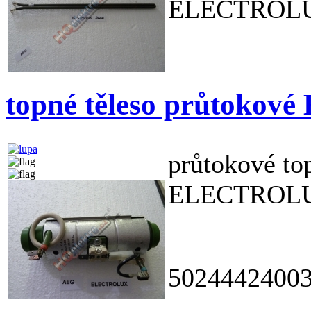
ELECTROL
topné těleso průtoko
průtokové to
ELECTROL
5024442400