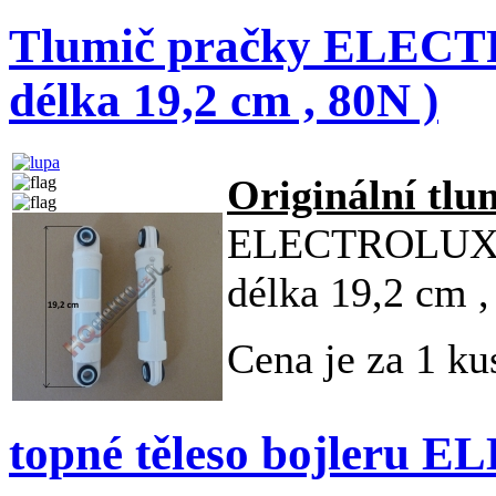
Tlumič pračky ELECT
délka 19,2 cm , 80N )
Originální tlu
ELECTROLUX ,
délka 19,2 cm ,
Cena je za 1 kus
topné těleso bojleru