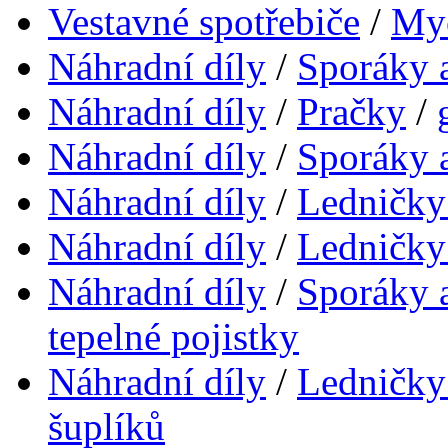
Vestavné spotřebiče
/
My
Náhradní díly
/
Sporáky 
Náhradní díly
/
Pračky
/
Náhradní díly
/
Sporáky 
Náhradní díly
/
Ledničky
Náhradní díly
/
Ledničky
Náhradní díly
/
Sporáky 
tepelné pojistky
Náhradní díly
/
Ledničky
šuplíků