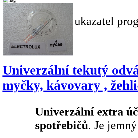
ukazatel pr
Univerzální tekutý odv
myčky, kávovary , žehl
Univerzální extra ú
spotřebičů
. Je jemný