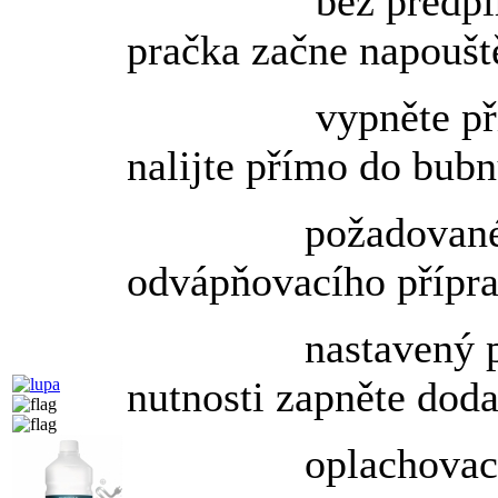
bez předpírky a
pračka začne napoušt
vypněte přístroj
nalijte přímo do bub
požadované m
odvápňovacího přípra
nastavený progr
nutnosti zapněte dod
oplachovací pro