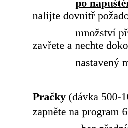
po napuště
nalijte dovnitř požad
množství přípra
zavřete a nechte doko
nastavený mycí
Pračky
(dávka 500-1
zapněte na program 6