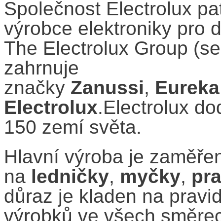
Společnost Electrolux pa
výrobce elektroniky pro 
The Electrolux Group (s
zahrnuje
značky
Zanussi
,
Eureka
Electrolux
.Electrolux d
150 zemí světa.
Hlavní výroba je zaměře
na
ledničky
,
myčky
,
pr
důraz je kladen na pravi
výrobků ve všech směrec