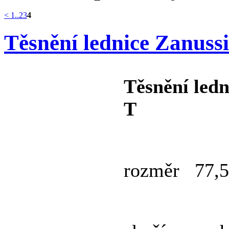
<
1..
2
3
4
Těsnění lednice Zanussi
Těsnění led
T
rozměr 77,