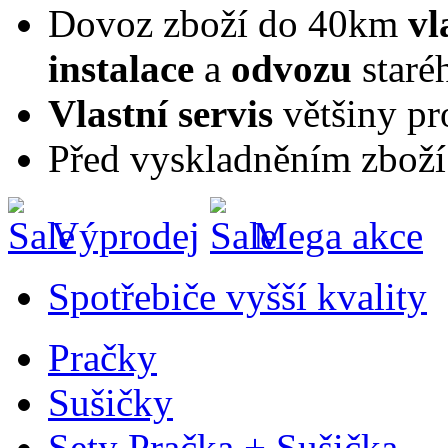
Dovoz zboží do 40km
vl
instalace
a
odvozu
staré
Vlastní servis
většiny pr
Před vyskladněním zboží
Výprodej
Mega akce
Spotřebiče vyšší kvality
Pračky
Sušičky
Sety Pračka + Sušička