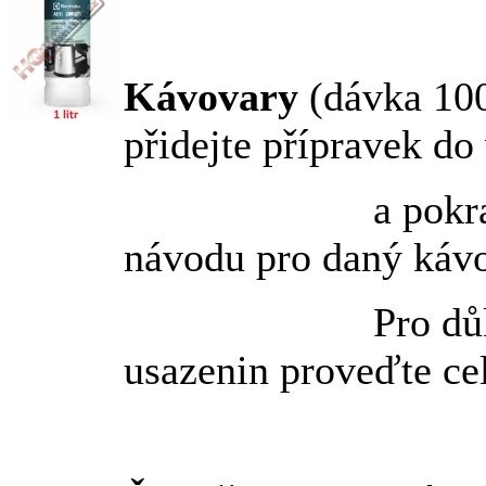
Kávovary
(dávka 100
přidejte přípravek do
a pokračujte d
návodu pro daný kávo
Pro důkladné
usazenin proveďte ce