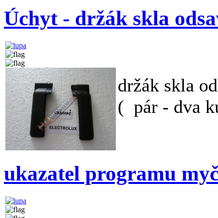
Úchyt - držák skla o
držák skla
( pár - dva k
ukazatel programu 