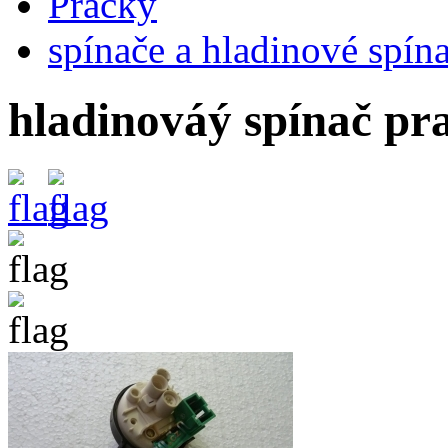
Pračky
spínače a hladinové spín
hladinováý spínač 