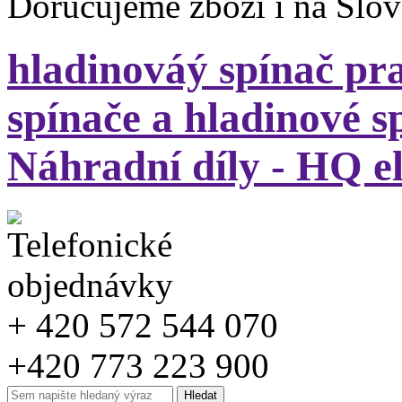
Doručujeme zboží i na Slo
hladinováý spínač 
spínače a hladinové s
Náhradní díly - HQ e
+ 420 572 544 070
+420 773 223 900