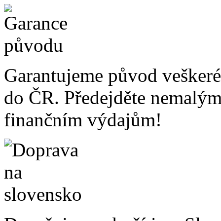
Garantujeme původ veškeré
do ČR. Předejděte nemalý
finančním výdajům!