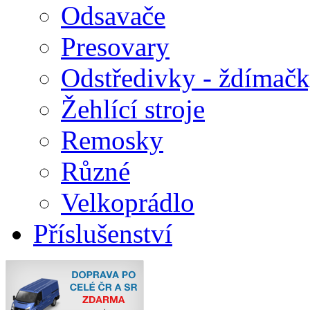
Odsavače
Presovary
Odstředivky - ždímač
Žehlící stroje
Remosky
Různé
Velkoprádlo
Příslušenství