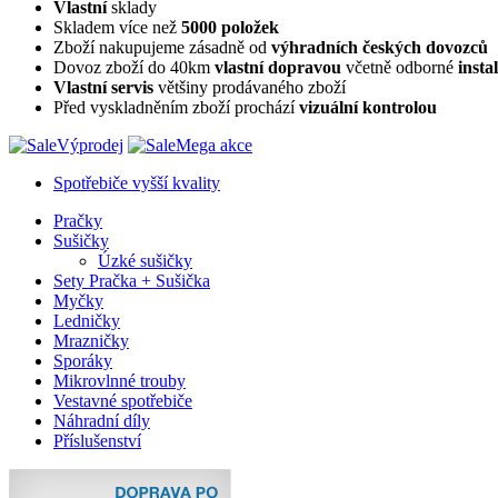
Vlastní
sklady
Skladem více než
5000 položek
Zboží nakupujeme zásadně od
výhradních českých dovozců
Dovoz zboží do 40km
vlastní dopravou
včetně odborné
insta
Vlastní servis
většiny prodávaného zboží
Před vyskladněním zboží prochází
vizuální kontrolou
Výprodej
Mega akce
Spotřebiče vyšší kvality
Pračky
Sušičky
Úzké sušičky
Sety Pračka + Sušička
Myčky
Ledničky
Mrazničky
Sporáky
Mikrovlnné trouby
Vestavné spotřebiče
Náhradní díly
Příslušenství