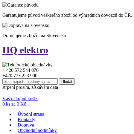
Garantujeme původ veškerého zboží od výhradních dovozců do ČR.
Doručujeme zboží i na Slovensko
HQ elektro
+ 420 572 544 070
+420 773 223 900
strpení prosím, získávám data
Váš nákupní košík
0
ks za
0
Kč
Úvodní strana
Kontakty
Doprava
Obchodní podmínky