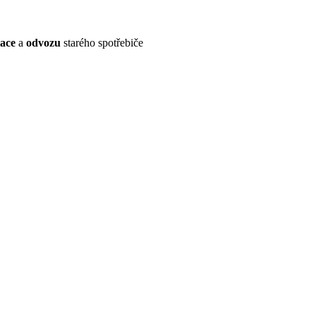
lace
a
odvozu
starého spotřebiče